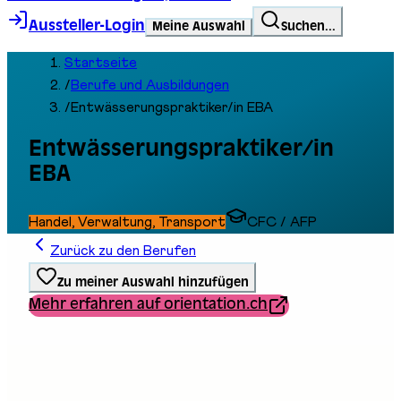
Aussteller-Login
Meine Auswahl
Suchen...
Startseite
/
Berufe und Ausbildungen
/
Entwässerungspraktiker/in EBA
Entwässerungspraktiker/in
EBA
Handel, Verwaltung, Transport
CFC / AFP
Zurück zu den Berufen
Zu meiner Auswahl hinzufügen
Mehr erfahren auf orientation.ch
Ausbildungstyp