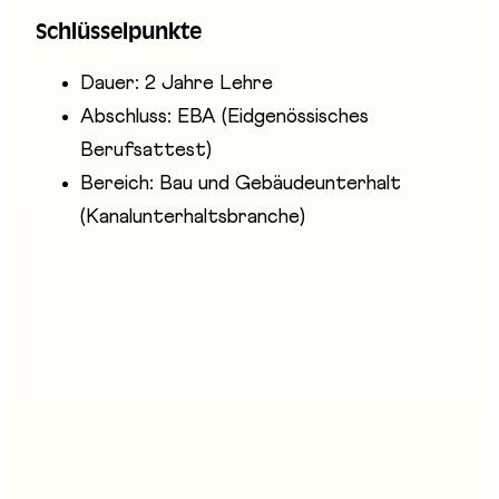
arbeiten meist in kleinen Teams und im
Schlüsselpunkte
Aussendienst. Sie leisten zudem Pikettdienst.
Dauer: 2 Jahre Lehre
Abschluss: EBA (Eidgenössisches
Berufsattest)
Bereich: Bau und Gebäudeunterhalt
(Kanalunterhaltsbranche)
Ähnliche Berufe
Fachmann/-frau Reinigungstechnik EFZ
Stand
:
B07, D06