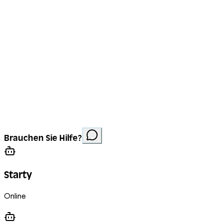
Impressum
Datenschutz
Cookies
Website erstellt von
Anorac Studio
Fotonachweis:
Brauchen Sie Hilfe?
Stemutz
Starty
Online