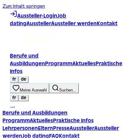
Zum Inhalt springen
Aussteller-Login
Job
dating
Aussteller
Aussteller werden
Kontakt
Berufe und
Ausbildungen
Programm
Aktuelles
Praktische
Infos
fr
de
Meine Auswahl
Suchen...
fr
de
Berufe und Ausbildungen
Programm
Aktuelles
Praktische Infos
Lehrpersonen
Eltern
Presse
Aussteller
Aussteller
werden
Job dating
FAQ
Kontakt