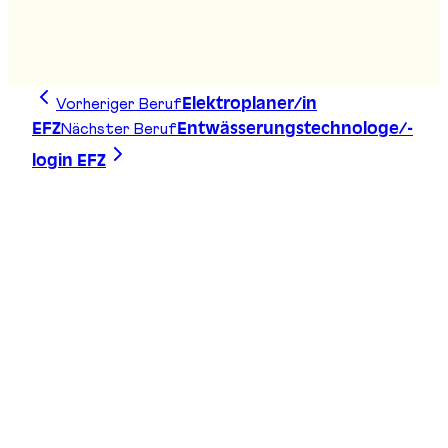
Gleisbaupraktiker/in EBA
Stand
:
B07
Vorheriger Beruf
Elektroplaner/in
Nächster Beruf
EFZ
Entwässerungstechnologe/-
login EFZ
Zeichne deine Linie, finde deinen Weg