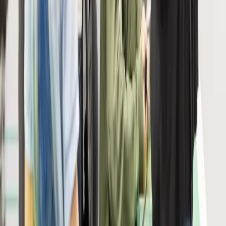
Schnellzugriff
Presse
Partner
Über uns
FAQ
Kontakt
Kontakt
Start ! Forum der Berufe
c/o CCIF, Route du Jura 37 b, Postfach 160, 1701
Freiburg
Mail:
info@start-fr.ch
Tél:
026 347 12 32