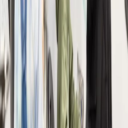
Navigation
Berufe und
Ausbildungen
Programm
Aktuelles
Fotogalerie
Praktische
Infos
Interaktiver Plan
Besucher
Lehrpersonen
Eltern
Aussteller
Job dating
Besuch für
Fremdsprachige