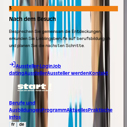
3
Nach dem Besuch
Besprechen Sie gemeinsam die Entdeckungen,
erkunden Sie Lieblingsberufe auf berufsbildung.ch
und planen Sie die nächsten Schritte.
Zum Inhalt springen
Aussteller-Login
Job
dating
Aussteller
Aussteller werden
Kontakt
Berufe und
Ausbildungen
Programm
Aktuelles
Praktische
Infos
fr
de