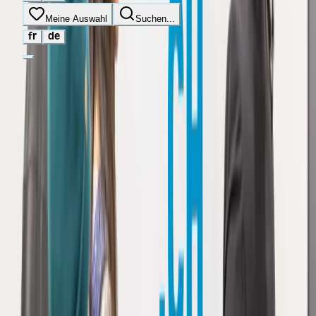
Meine Auswahl
Suchen...
fr
de
Berufe und
Ausbildungen
Programm
Aktuelles
Praktische Infos
Lehrpersonen
Eltern
Presse
Aussteller
Aussteller
werden
Job dating
FAQ
Kontakt
Aussteller-Login
Meine Auswahl
Suchen...
Zeichne deine Linie, finde deinen Weg