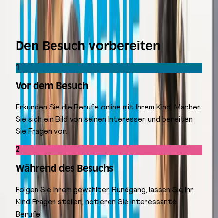
Den Besuch vorbereiten
1
Vor dem Besuch
Erkunden Sie die Berufe online mit Ihrem Kind. Machen
Sie sich ein Bild von seinen Interessen und bereiten
Sie Fragen vor.
2
Während des Besuchs
Folgen Sie Ihrem gewählten Rundgang, lassen Sie Ihr
Kind Fragen stellen, notieren Sie interessante
Berufe.