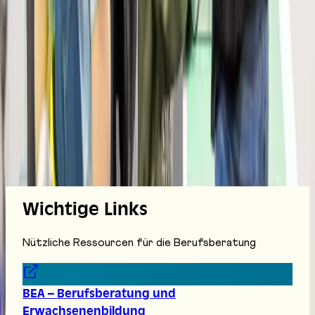
Impressum
Datenschutz
Cookies
Website erstellt von
Anorac Studio
Fotonachweis:
Wichtige Links
Stemutz
Nützliche Ressourcen für die Berufsberatung
BEA – Berufsberatung und
Erwachsenenbildung