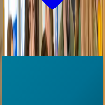
Alle Tage
Di
23
So
28
Filtern
08:00
–
09:00
Zeremonie
Offizielle Eröffnung von Start! Forum der