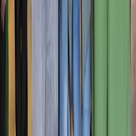
Impressum
Datenschutz
Cookies
Website erstellt von
Anorac Studio
Fotonachweis:
Brauchen Sie Hilfe?
Stemutz
Starty
Online
Hallo! Ich bin Starty, der virtuelle Assistent von Start ! Wie
kann ich Ihnen helfen?