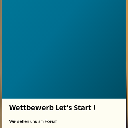
Berufe
Im Herzen von Freiburg. Tauscht euch aus mit
Berufsprofis, nehmt an Workshops teil und
findet euren Weg.
09:00
–
17:00
Zeremonie
Abschluss
Offizieller Abschluss von Start! Forum der
Berufe
Wettbewerb Let's Start !
Wir sehen uns am Forum.