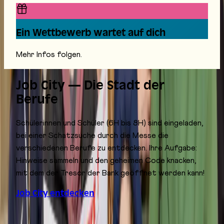
Ein Wettbewerb wartet auf dich
Mehr Infos folgen.
Job City — Die Stadt der
Berufe
Schülerinnen und Schüler (6H bis 8H) sind eingeladen,
bei einer Schatzsuche durch die Messe die
verschiedenen Berufe zu entdecken. Ihre Aufgabe:
Hinweise sammeln und den geheimen Code knacken,
mit dem der Tresor der Bank geöffnet werden kann!
Job City entdecken