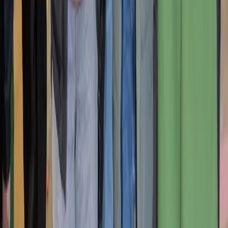
Kontakt
Start ! Forum der Berufe
p.A. Industrie- und Handelskammer des Kantons
Freiburg
Route du Jura 37 b, Postfach 160, 1701 Freiburg
Mail:
info@start-fr.ch
Tél:
026 347 12 32