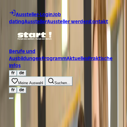
Zum Inhalt springen
Aussteller-Login
Job
dating
Aussteller
Aussteller werden
Kontakt
Berufe und
Ausbildungen
Programm
Aktuelles
Praktische
Infos
fr
de
Meine Auswahl
Suchen...
fr
de
Berufe und Ausbildungen
Programm
Aktuelles
Praktische Infos
Lehrpersonen
Eltern
Presse
Aussteller
Aussteller
werden
Job dating
FAQ
Kontakt