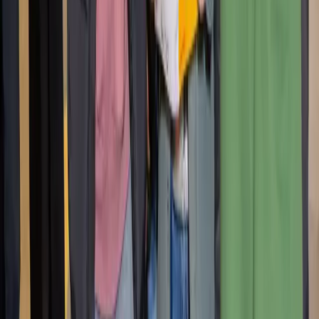
Navigation
Berufe und
Ausbildungen
Programm
Aktuelles
Fotogalerie
Praktische
Infos
Interaktiver Plan
Besucher
Lehrpersonen
Eltern
Aussteller
Job dating
Besuch für
Fremdsprachige
Schnellzugriff
Presse
Partner
Über uns
FAQ
Kontakt