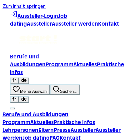
Zum Inhalt springen
Aussteller-Login
Job
dating
Aussteller
Aussteller werden
Kontakt
Berufe und
Ausbildungen
Programm
Aktuelles
Praktische
Infos
fr
de
Meine Auswahl
Suchen...
fr
de
Berufe und Ausbildungen
Programm
Aktuelles
Praktische Infos
Lehrpersonen
Eltern
Presse
Aussteller
Aussteller
werden
Job dating
FAQ
Kontakt