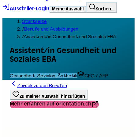
Aussteller-Login
Meine Auswahl
Suchen...
Startseite
/
Berufe und Ausbildungen
/
Assistent/in Gesundheit und Soziales EBA
Assistent/in Gesundheit und
Soziales EBA
Gesundheit, Soziales, Ästhetik
CFC / AFP
Zurück zu den Berufen
Zu meiner Auswahl hinzufügen
Mehr erfahren auf orientation.ch
Ausbildungstyp