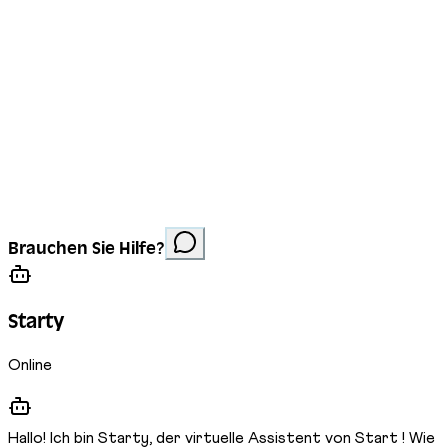
Impressum
Datenschutz
Cookies
Website erstellt von
Anorac Studio
Fotonachweis:
Brauchen Sie Hilfe?
Stemutz
Starty
Online
Hallo! Ich bin Starty, der virtuelle Assistent von Start ! Wie