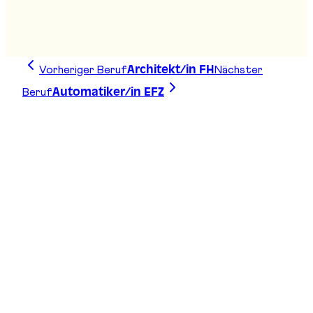
Coiffeur/-euse EBA
Stand
:
G04
Vorheriger Beruf
Nächster
Architekt/in FH
Beruf
Automatiker/in EFZ
Zeichne deine Linie, finde deinen Weg