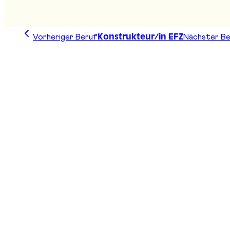
Vorheriger Beruf
Nächster B
Konstrukteur/in EFZ
Zeichne deine Linie, finde deinen Weg