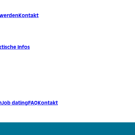
r werden
Kontakt
tische Infos
n
Job dating
FAQ
Kontakt