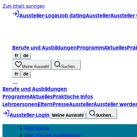
Zum Inhalt springen
Aussteller-Login
Job dating
Aussteller
Ausstelle
Berufe und Ausbildungen
Programm
Aktuelles
Prak
fr
de
Meine Auswahl
Suchen...
fr
de
Berufe und Ausbildungen
Programm
Aktuelles
Praktische Infos
Lehrpersonen
Eltern
Presse
Aussteller
Aussteller werde
Aussteller-Login
Meine Auswahl
Suchen...
Startseite
/
Berufe und Ausbildungen