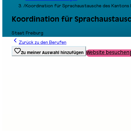
/
Koordination für Sprachaustausche des Kantons 
Koordination für Sprachaustaus
Staat Freiburg
Zurück zu den Berufen
Website besuchen
Zu meiner Auswahl hinzufügen
Ausbildungstyp
Schule / Dienst
Stand an der Messe
A01
F06
Beschreibung