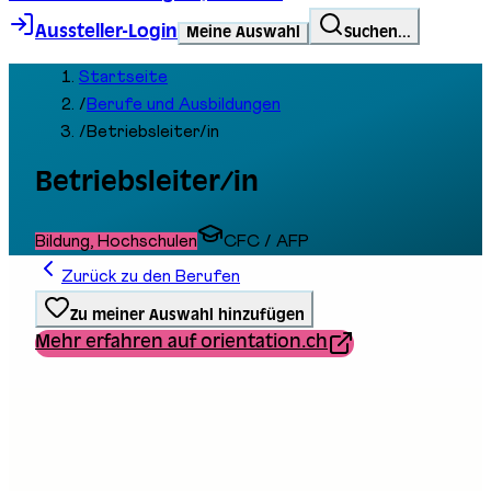
Aussteller-Login
Meine Auswahl
Suchen...
Startseite
/
Berufe und Ausbildungen
/
Betriebsleiter/in
Betriebsleiter/in
Bildung, Hochschulen
CFC / AFP
Zurück zu den Berufen
Zu meiner Auswahl hinzufügen
Mehr erfahren auf orientation.ch
Ausbildungstyp
Berufliche Grundbildung