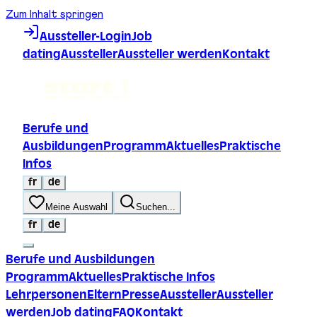
Zum Inhalt springen
Aussteller-Login
Job
dating
Aussteller
Aussteller werden
Kontakt
Berufe und
Ausbildungen
Programm
Aktuelles
Praktische
Infos
fr
de
Meine Auswahl
Suchen...
fr
de
Berufe und Ausbildungen
Programm
Aktuelles
Praktische Infos
Lehrpersonen
Eltern
Presse
Aussteller
Aussteller
werden
Job dating
FAQ
Kontakt