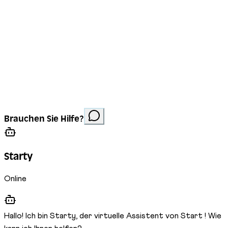
Impressum
Datenschutz
Cookies
Website erstellt von
Anorac Studio
Fotonachweis:
Brauchen Sie Hilfe?
Stemutz
Starty
Online
Hallo! Ich bin Starty, der virtuelle Assistent von Start ! Wie