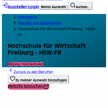
Aussteller-Login
Meine Auswahl
Suchen...
Startseite
/
Berufe und Ausbildungen
/
Hochschule für Wirtschaft Freiburg - HSW-
FR
Hochschule für Wirtschaft
Freiburg - HSW-FR
Bildung, Hochschulen
Zurück zu den Berufen
Zu meiner Auswahl hinzufügen
Website besuchen
Ausbildungstyp