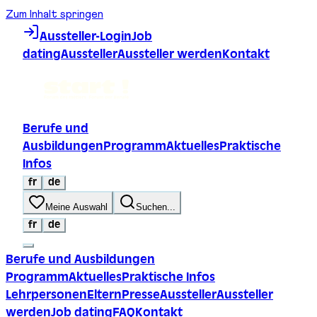
Zum Inhalt springen
Aussteller-Login
Job
dating
Aussteller
Aussteller werden
Kontakt
Berufe und
Ausbildungen
Programm
Aktuelles
Praktische
Infos
fr
de
Meine Auswahl
Suchen...
fr
de
Berufe und Ausbildungen
Programm
Aktuelles
Praktische Infos
Lehrpersonen
Eltern
Presse
Aussteller
Aussteller
werden
Job dating
FAQ
Kontakt