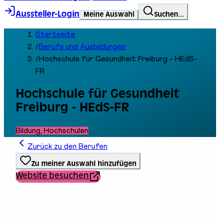
Aussteller-Login
Meine Auswahl
Suchen...
Startseite
/
Berufe und Ausbildungen
/
Hochschule für Gesundheit Freiburg - HEdS-
FR
Hochschule für Gesundheit
Freiburg - HEdS-FR
Bildung, Hochschulen
Zurück zu den Berufen
Zu meiner Auswahl hinzufügen
Website besuchen
Ausbildungstyp