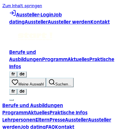
Zum Inhalt springen
Aussteller-Login
Job
dating
Aussteller
Aussteller werden
Kontakt
Berufe und
Ausbildungen
Programm
Aktuelles
Praktische
Infos
fr
de
Meine Auswahl
Suchen...
fr
de
Berufe und Ausbildungen
Programm
Aktuelles
Praktische Infos
Lehrpersonen
Eltern
Presse
Aussteller
Aussteller
werden
Job dating
FAQ
Kontakt