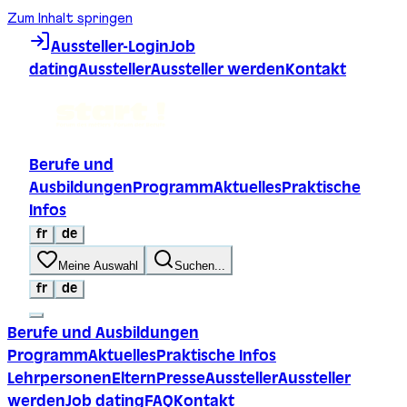
Zum Inhalt springen
Aussteller-Login
Job
dating
Aussteller
Aussteller werden
Kontakt
Berufe und
Ausbildungen
Programm
Aktuelles
Praktische
Infos
fr
de
Meine Auswahl
Suchen...
fr
de
Berufe und Ausbildungen
Programm
Aktuelles
Praktische Infos
Lehrpersonen
Eltern
Presse
Aussteller
Aussteller
werden
Job dating
FAQ
Kontakt