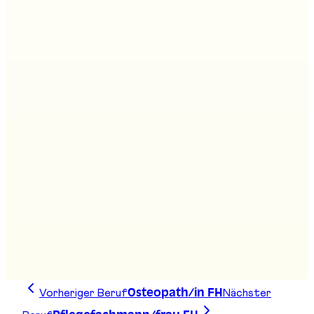
Architekt/in FH
Stand
:
D03, F01
Sozialarbeiter/in FH
Bachelor Umweltnaturwissenschaften
Stand
:
D14
Vorheriger Beruf
Nächster
Osteopath/in FH