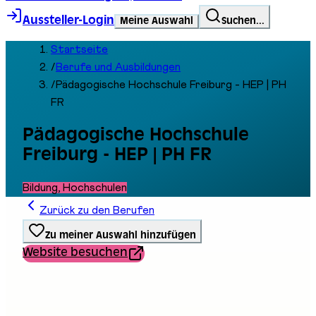
Aussteller-Login
Meine Auswahl
Suchen...
Startseite
/
Berufe und Ausbildungen
/
Pädagogische Hochschule Freiburg - HEP | PH
FR
Pädagogische Hochschule
Freiburg - HEP | PH FR
Bildung, Hochschulen
Zurück zu den Berufen
Zu meiner Auswahl hinzufügen
Website besuchen
Ausbildungstyp