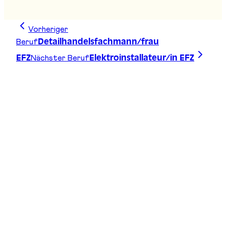
Stand
:
D14
Vorheriger
Beruf
Detailhandelsfachmann/frau
Nächster Beruf
EFZ
Elektroinstallateur/in EFZ
Zeichne deine Linie, finde deinen Weg