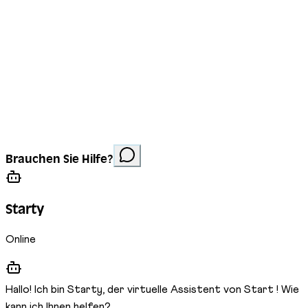
Impressum
Datenschutz
Cookies
Website erstellt von
Anorac Studio
Fotonachweis:
Brauchen Sie Hilfe?
Stemutz
Starty
Online
Hallo! Ich bin Starty, der virtuelle Assistent von Start ! Wie
kann ich Ihnen helfen?