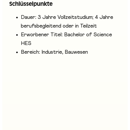
Schlüsselpunkte
erforderlich ist.
Dauer: 3 Jahre Vollzeitstudium; 4 Jahre
berufsbegleitend oder in Teilzeit
Erworbener Titel: Bachelor of Science
HES
Bereich: Industrie, Bauwesen
Anwesende Unternehmen
Haute école d'ingénierie et d'architecture Fribourg /
Hochschule für Technik und Architektur Freiburg
(HEIA-FR / HTA-FR)