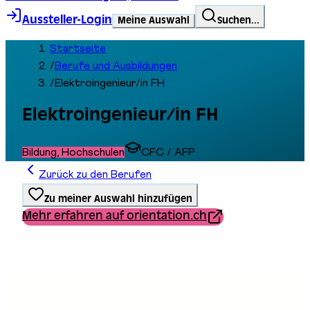
Aussteller-Login
Meine Auswahl
Suchen...
Startseite
/
Berufe und Ausbildungen
/
Elektroingenieur/in FH
Elektroingenieur/in FH
Bildung, Hochschulen
CFC / AFP
Zurück zu den Berufen
Zu meiner Auswahl hinzufügen
Mehr erfahren auf orientation.ch
Ausbildungstyp
Berufliche Grundbildung