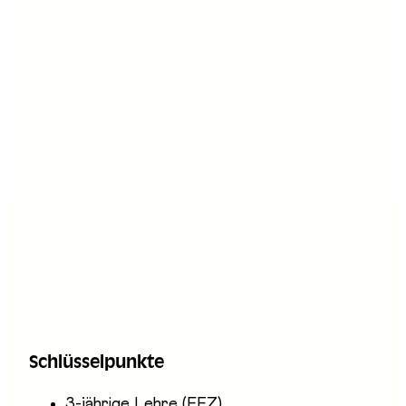
Stand an der Messe
G04
Beschreibung
Coiffeusen und Coiffeure EFZ schneiden,
färben, wellen und frisieren die Haare nach den
Trends und den Erwartungen der Kundschaft.
Sie führen anspruchsvolle Techniken aus
(Strähnen, Dauerwellen, Extensions), beraten
zu Pflege und Produkten und können Lernende
betreuen. Sie arbeiten im Stehen im Salon, mit
technischem Geschick, Kreativität und
Schlüsselpunkte
ausgeprägtem Kontaktsinn.
3-jährige Lehre (EFZ)