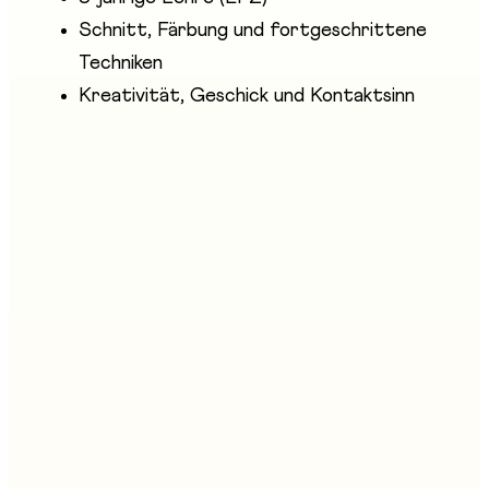
Schnitt, Färbung und fortgeschrittene
Techniken
Kreativität, Geschick und Kontaktsinn
Anwesende Unternehmen
coiffureSUISSE - canton de Fribourg
Stand an der Messe
G04