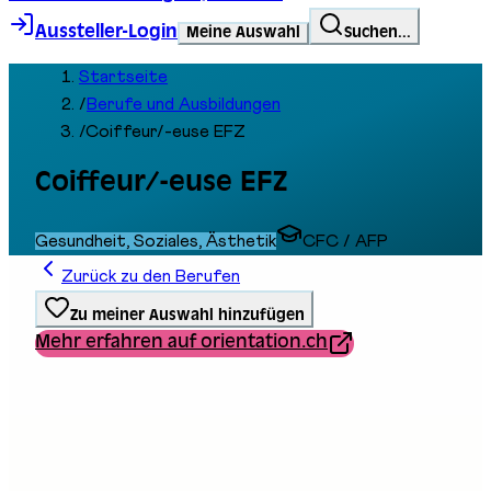
Aussteller-Login
Meine Auswahl
Suchen...
Startseite
/
Berufe und Ausbildungen
/
Coiffeur/-euse EFZ
Coiffeur/-euse EFZ
Gesundheit, Soziales, Ästhetik
CFC / AFP
Zurück zu den Berufen
Zu meiner Auswahl hinzufügen
Mehr erfahren auf orientation.ch
Ausbildungstyp
Berufliche Grundbildung