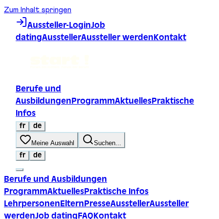
Zum Inhalt springen
Aussteller-Login
Job
dating
Aussteller
Aussteller werden
Kontakt
Berufe und
Ausbildungen
Programm
Aktuelles
Praktische
Infos
fr
de
Meine Auswahl
Suchen...
fr
de
Berufe und Ausbildungen
Programm
Aktuelles
Praktische Infos
Lehrpersonen
Eltern
Presse
Aussteller
Aussteller
werden
Job dating
FAQ
Kontakt