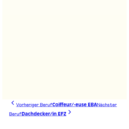
Stand
:
G03
Medizinische/r Praxisassistent/in EFZ
Stand
:
G03
Fachmann/frau Betreuung EFZ
Stand
:
F01, G03
Vorheriger Beruf
Nächster
Coiffeur/-euse EBA
Beruf
Dachdecker/in EFZ