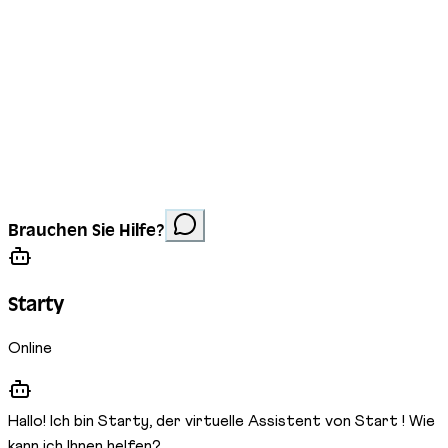
Impressum
Datenschutz
Cookies
Website erstellt von
Anorac Studio
Fotonachweis:
Brauchen Sie Hilfe?
Stemutz
Starty
Online
Hallo! Ich bin Starty, der virtuelle Assistent von Start ! Wie
kann ich Ihnen helfen?