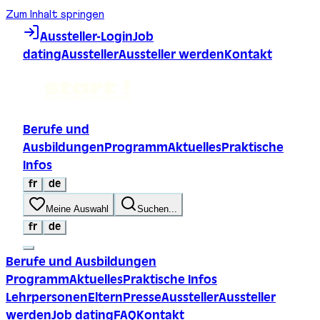
Zum Inhalt springen
Aussteller-Login
Job
dating
Aussteller
Aussteller werden
Kontakt
Berufe und
Ausbildungen
Programm
Aktuelles
Praktische
Infos
fr
de
Meine Auswahl
Suchen...
fr
de
Berufe und Ausbildungen
Programm
Aktuelles
Praktische Infos
Lehrpersonen
Eltern
Presse
Aussteller
Aussteller
werden
Job dating
FAQ
Kontakt