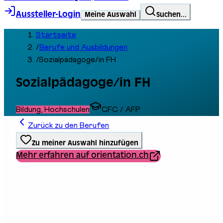
Aussteller-Login
Meine Auswahl
Suchen...
Startseite
/
Berufe und Ausbildungen
/
Sozialpädagoge/in FH
Sozialpädagoge/in FH
Bildung, Hochschulen
CFC / AFP
Zurück zu den Berufen
Zu meiner Auswahl hinzufügen
Mehr erfahren auf orientation.ch
Ausbildungstyp
Berufliche Grundbildung