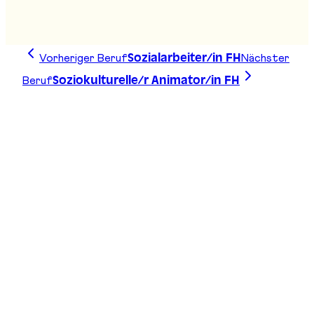
Stand
:
D14
Vorheriger Beruf
Nächster
Sozialarbeiter/in FH
Beruf
Soziokulturelle/r Animator/in FH
Zeichne deine Linie, finde deinen Weg