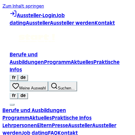
Zum Inhalt springen
Aussteller-Login
Job
dating
Aussteller
Aussteller werden
Kontakt
Berufe und
Ausbildungen
Programm
Aktuelles
Praktische
Infos
fr
de
Meine Auswahl
Suchen...
fr
de
Berufe und Ausbildungen
Programm
Aktuelles
Praktische Infos
Lehrpersonen
Eltern
Presse
Aussteller
Aussteller
werden
Job dating
FAQ
Kontakt