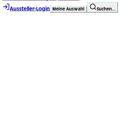
Aussteller-Login
Meine Auswahl
Suchen...
Zeichne deine Linie, finde deinen Weg