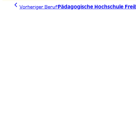
Vorheriger Beruf
Pädagogische Hochschule Freib
Zeichne deine Linie, finde deinen Weg