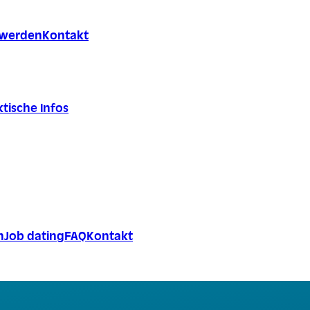
r werden
Kontakt
tische Infos
n
Job dating
FAQ
Kontakt