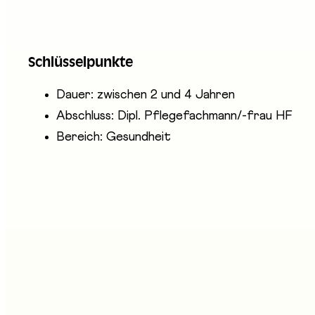
Pflegefachfrauen und Pflegefachmänner HF pflege
und während des Sterbens. Pflegerische Massnahme
Schlüsselpunkte
anderen Gesundheitsfachpersonen kommunizieren s
Dauer: zwischen 2 und 4 Jahren
Abschluss: Dipl. Pflegefachmann/-frau HF
Bereich: Gesundheit
nwesende Unternehmen
aute école de santé Fribourg - HES
tand an der Messe