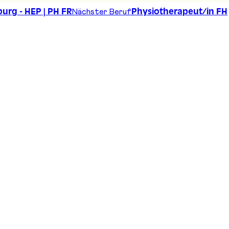
Nächster Beruf
urg - HEP | PH FR
Physiotherapeut/in FH