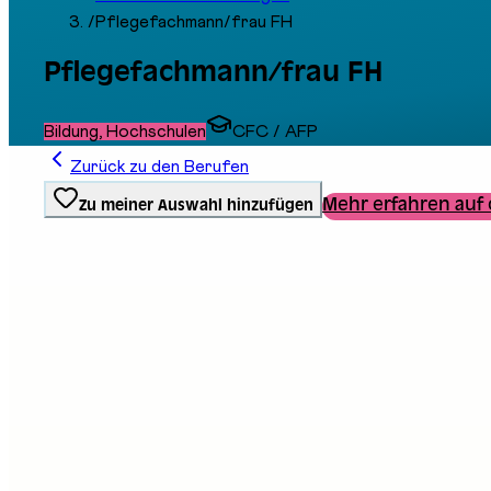
/
Pflegefachmann/frau FH
Pflegefachmann/frau FH
Bildung, Hochschulen
CFC / AFP
Zurück zu den Berufen
Mehr erfahren auf 
Zu meiner Auswahl hinzufügen
Ausbildungstyp
Berufliche Grundbildung
Stand an der Messe
F01
Beschreibung