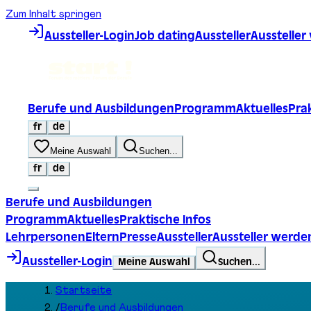
Zum Inhalt springen
Aussteller-Login
Job dating
Aussteller
Ausstelle
Berufe und Ausbildungen
Programm
Aktuelles
Prak
fr
de
Meine Auswahl
Suchen...
fr
de
Berufe und Ausbildungen
Programm
Aktuelles
Praktische Infos
Lehrpersonen
Eltern
Presse
Aussteller
Aussteller werde
Aussteller-Login
Meine Auswahl
Suchen...
Startseite
/
Berufe und Ausbildungen