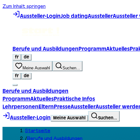
Zum Inhalt springen
Aussteller-Login
Job dating
Aussteller
Ausstelle
Berufe und Ausbildungen
Programm
Aktuelles
Prak
fr
de
Meine Auswahl
Suchen...
fr
de
Berufe und Ausbildungen
Programm
Aktuelles
Praktische Infos
Lehrpersonen
Eltern
Presse
Aussteller
Aussteller werde
Aussteller-Login
Meine Auswahl
Suchen...
Startseite
/
Berufe und Ausbildungen