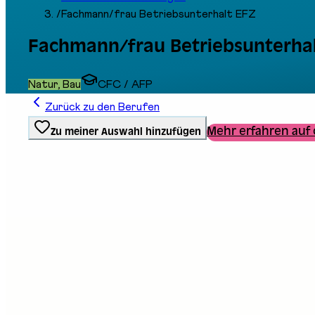
/
Fachmann/frau Betriebsunterhalt EFZ
Fachmann/frau Betriebsunterhal
Natur, Bau
CFC / AFP
Zurück zu den Berufen
Mehr erfahren auf 
Zu meiner Auswahl hinzufügen
Ausbildungstyp
Berufliche Grundbildung
Stand an der Messe
B05
B07
E03
E12
Beschreibung