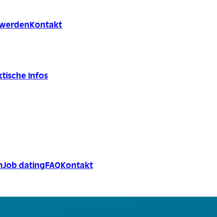
r werden
Kontakt
tische Infos
n
Job dating
FAQ
Kontakt