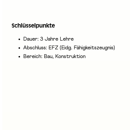
Fachleute Betriebsunterhalt reinigen, kontrollie
aus, entsorgen Abfälle und übernehmen administra
Schlüsselpunkte
Grünflächen, Verkehrswege, Sportinfrastrukturen u
Dauer: 3 Jahre Lehre
Abschluss: EFZ (Eidg. Fähigkeitszeugnis)
Bereich: Bau, Konstruktion
nwesende Unternehmen
rmée Suisse - Chance et Métiers
ssociation Professionnelle Fribourgeoise des Agent(e)s d'Exp