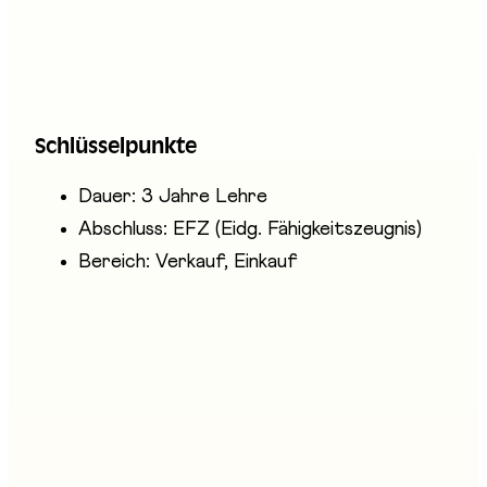
Beratung der Kundschaft, die Kundenbindung
und die Neukundengewinnung sowie
administrative Aufgaben. Fachleute
Kundendialog arbeiten in Kundenservicezentren
Schlüsselpunkte
(Callcenters).
Dauer: 3 Jahre Lehre
Abschluss: EFZ (Eidg. Fähigkeitszeugnis)
Bereich: Verkauf, Einkauf
Anwesende Unternehmen
login Berufsbildung AG