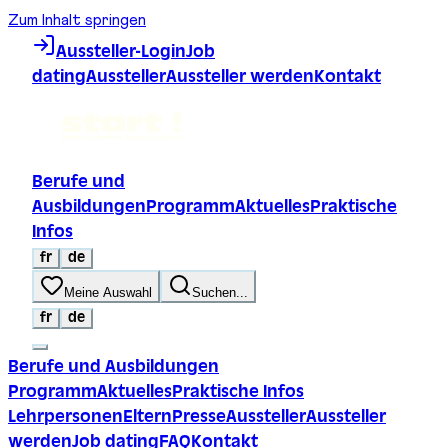
Zum Inhalt springen
Aussteller-Login
Job
dating
Aussteller
Aussteller werden
Kontakt
Berufe und
Ausbildungen
Programm
Aktuelles
Praktische
Infos
fr
de
Meine Auswahl
Suchen...
fr
de
Berufe und Ausbildungen
Programm
Aktuelles
Praktische Infos
Lehrpersonen
Eltern
Presse
Aussteller
Aussteller
werden
Job dating
FAQ
Kontakt