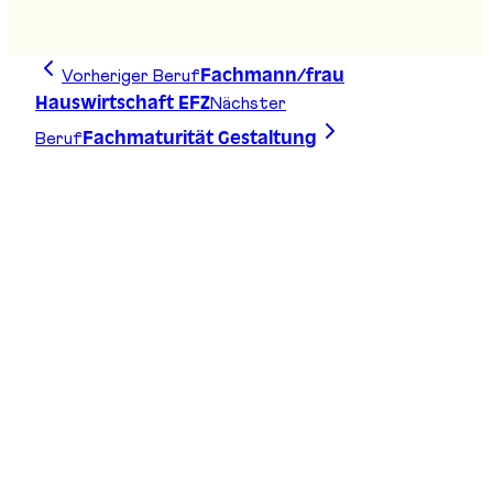
Stand
:
B07
Vorheriger Beruf
Fachmann/frau
Nächster
Hauswirtschaft EFZ
Beruf
Fachmaturität Gestaltung
Zeichne deine Linie, finde deinen Weg