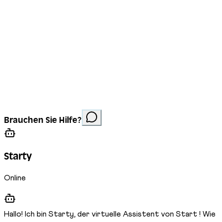
Impressum
Datenschutz
Cookies
Website erstellt von
Anorac Studio
Fotonachweis:
Brauchen Sie Hilfe?
Stemutz
Starty
Online
Hallo! Ich bin Starty, der virtuelle Assistent von Start ! Wie