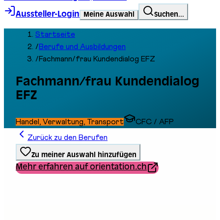
Aussteller-Login
Meine Auswahl
Suchen...
Startseite
/
Berufe und Ausbildungen
/
Fachmann/frau Kundendialog EFZ
Fachmann/frau Kundendialog
EFZ
Handel, Verwaltung, Transport
CFC / AFP
Zurück zu den Berufen
Zu meiner Auswahl hinzufügen
Mehr erfahren auf orientation.ch
Ausbildungstyp