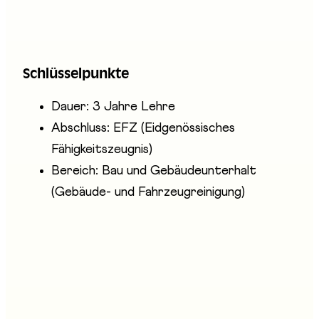
Schrubbautomaten, Hochdruckreiniger),
entsorgen Abfälle umweltgerecht und warten
ihre Geräte. Sie arbeiten allein oder in kleinen
Schlüsselpunkte
Teams, oft auch abends oder am Wochenende.
Dauer: 3 Jahre Lehre
Abschluss: EFZ (Eidgenössisches
Fähigkeitszeugnis)
Bereich: Bau und Gebäudeunterhalt
(Gebäude- und Fahrzeugreinigung)
Anwesende Unternehmen