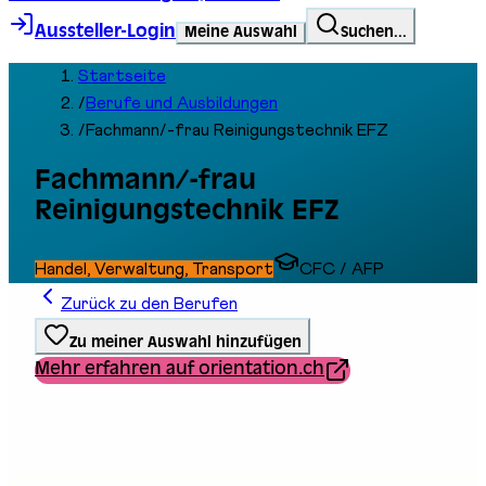
Aussteller-Login
Meine Auswahl
Suchen...
Startseite
/
Berufe und Ausbildungen
/
Fachmann/-frau Reinigungstechnik EFZ
Fachmann/-frau
Reinigungstechnik EFZ
Handel, Verwaltung, Transport
CFC / AFP
Zurück zu den Berufen
Zu meiner Auswahl hinzufügen
Mehr erfahren auf orientation.ch
Ausbildungstyp