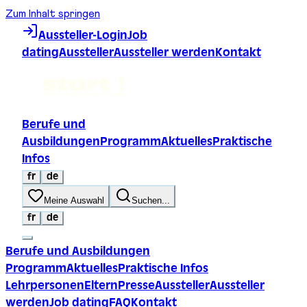
Zum Inhalt springen
Aussteller-Login
Job
dating
Aussteller
Aussteller werden
Kontakt
Berufe und
Ausbildungen
Programm
Aktuelles
Praktische
Infos
fr
de
Meine Auswahl
Suchen...
fr
de
Berufe und Ausbildungen
Programm
Aktuelles
Praktische Infos
Lehrpersonen
Eltern
Presse
Aussteller
Aussteller
werden
Job dating
FAQ
Kontakt