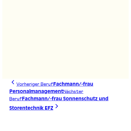
Fachmann/frau Kundendialog EFZ
Stand
:
B07
Gleisbaupraktiker/in EBA
Stand
:
B07
Vorheriger Beruf
Fachmann/-frau
Nächster
Personalmanagement
Beruf
Fachmann/-frau Sonnenschutz und
Storentechnik EFZ