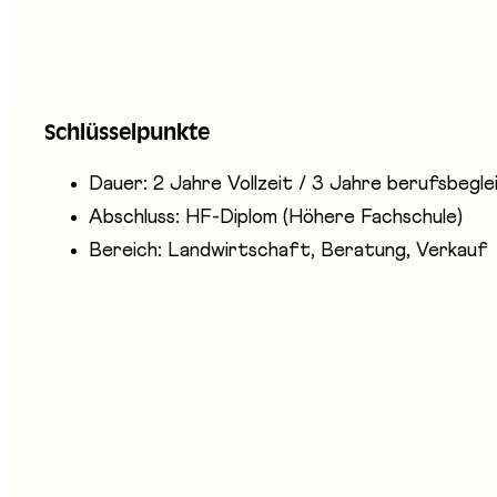
Agro-Technikerinnen und Agro-Techniker bieten la
Buchhaltung, Viehkauf und -verkauf, Auswahl landw
Die Haupttätigkeiten umfassen Unternehmensführu
Schlüsselpunkte
Technikerinnen und Agro-Techniker werden meist al
Dauer: 2 Jahre Vollzeit / 3 Jahre berufsbegle
Abschluss: HF-Diplom (Höhere Fachschule)
Bereich: Landwirtschaft, Beratung, Verkauf
nwesende Unternehmen
coles supérieures de Grangeneuve / Höhere Fachschulen Gran