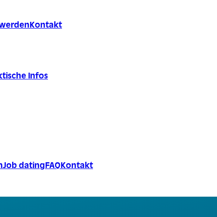
r werden
Kontakt
tische Infos
n
Job dating
FAQ
Kontakt