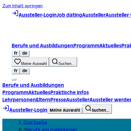
Zum Inhalt springen
Aussteller-Login
Job dating
Aussteller
Ausstelle
Berufe und Ausbildungen
Programm
Aktuelles
Prak
fr
de
Meine Auswahl
Suchen...
fr
de
Berufe und Ausbildungen
Programm
Aktuelles
Praktische Infos
Lehrpersonen
Eltern
Presse
Aussteller
Aussteller werde
Aussteller-Login
Meine Auswahl
Suchen...
Startseite
/
Berufe und Ausbildungen