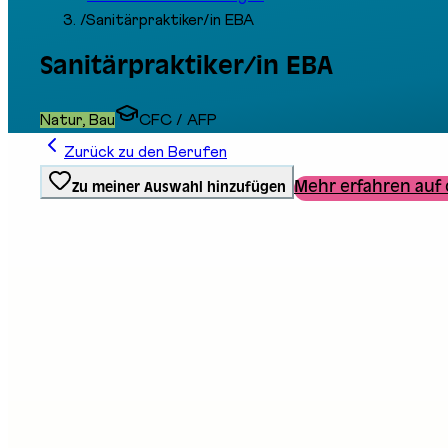
/
Sanitärpraktiker/in EBA
Sanitärpraktiker/in EBA
Natur, Bau
CFC / AFP
Zurück zu den Berufen
Mehr erfahren auf 
Zu meiner Auswahl hinzufügen
Ausbildungstyp
Berufliche Grundbildung
Stand an der Messe
D12
Beschreibung