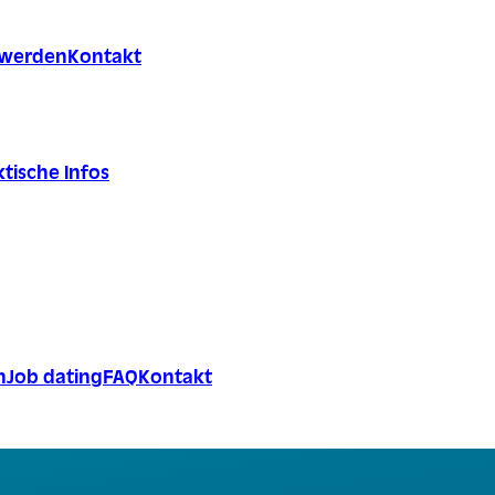
r werden
Kontakt
tische Infos
n
Job dating
FAQ
Kontakt