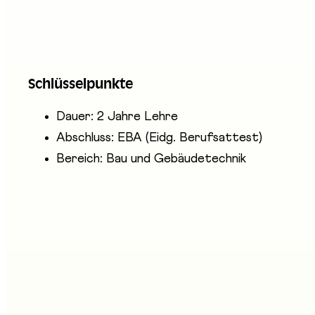
Sanitärpraktikerinnen und Sanitärpraktiker sorg
Aufsicht der Sanitärinstallateure helfen sie bei 
Sanitärapparate wie Lavabos, Badewannen, Duschen
Schlüsselpunkte
in der Werkstatt und die Montage auf der Baustell
Dauer: 2 Jahre Lehre
Abschluss: EBA (Eidg. Berufsattest)
Bereich: Bau und Gebäudetechnik
nwesende Unternehmen
uissetec Fribourg