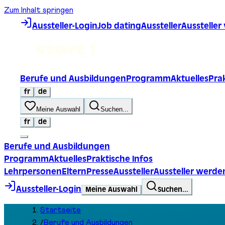
Zum Inhalt springen
Aussteller-Login
Job dating
Aussteller
Ausstelle
Berufe und Ausbildungen
Programm
Aktuelles
Prak
fr
de
Meine Auswahl
Suchen...
fr
de
Berufe und Ausbildungen
Programm
Aktuelles
Praktische Infos
Lehrpersonen
Eltern
Presse
Aussteller
Aussteller werde
Aussteller-Login
Meine Auswahl
Suchen...
Startseite
/
Berufe und Ausbildungen