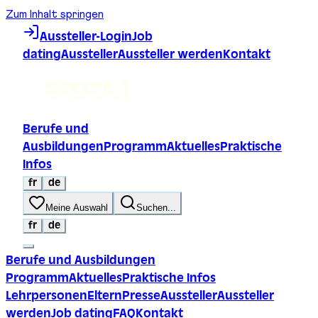
Zum Inhalt springen
Aussteller-Login
Job
dating
Aussteller
Aussteller werden
Kontakt
Berufe und
Ausbildungen
Programm
Aktuelles
Praktische
Infos
fr
de
Meine Auswahl
Suchen...
fr
de
Berufe und Ausbildungen
Programm
Aktuelles
Praktische Infos
Lehrpersonen
Eltern
Presse
Aussteller
Aussteller
werden
Job dating
FAQ
Kontakt