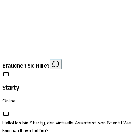
Impressum
Datenschutz
Cookies
Website erstellt von
Anorac Studio
Fotonachweis:
Brauchen Sie Hilfe?
Stemutz
Starty
Online
Hallo! Ich bin Starty, der virtuelle Assistent von Start ! Wie
kann ich Ihnen helfen?