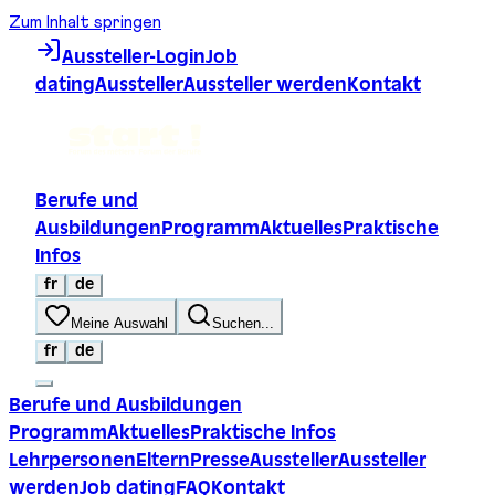
Zum Inhalt springen
Aussteller-Login
Job
dating
Aussteller
Aussteller werden
Kontakt
Berufe und
Ausbildungen
Programm
Aktuelles
Praktische
Infos
fr
de
Meine Auswahl
Suchen...
fr
de
Berufe und Ausbildungen
Programm
Aktuelles
Praktische Infos
Lehrpersonen
Eltern
Presse
Aussteller
Aussteller
werden
Job dating
FAQ
Kontakt