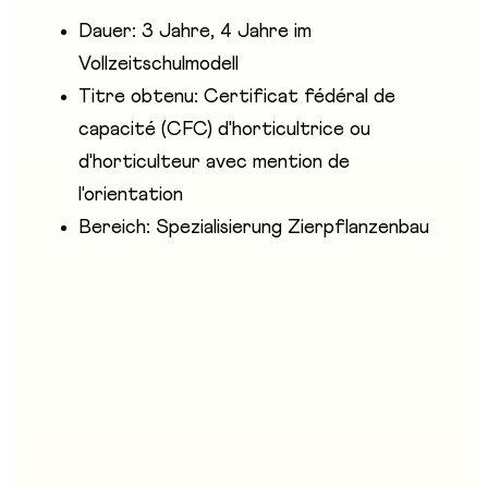
Dauer: 3 Jahre, 4 Jahre im
Vollzeitschulmodell
Titre obtenu: Certificat fédéral de
capacité (CFC) d'horticultrice ou
d'horticulteur avec mention de
l'orientation
Bereich: Spezialisierung Zierpflanzenbau
Anwesende Unternehmen
Les Métiers de la Terre - Service des forêts et de la
nature, AGRI Fribourg, Jardin Suisse/FR