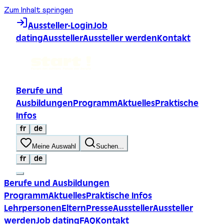
Zum Inhalt springen
Aussteller-Login
Job
dating
Aussteller
Aussteller werden
Kontakt
Berufe und
Ausbildungen
Programm
Aktuelles
Praktische
Infos
fr
de
Meine Auswahl
Suchen...
fr
de
Berufe und Ausbildungen
Programm
Aktuelles
Praktische Infos
Lehrpersonen
Eltern
Presse
Aussteller
Aussteller
werden
Job dating
FAQ
Kontakt