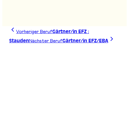
Agro-Techniker/in HF
Stand
:
D01
Vorheriger Beruf
Gärtner/in EFZ :
Nächster Beruf
Stauden
Gärtner/in EFZ/EBA
Zeichne deine Linie, finde deinen Weg