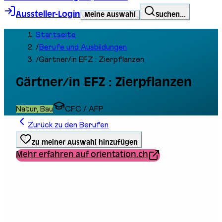
Aussteller-Login
Meine Auswahl
Suchen...
Startseite
/
Berufe und Ausbildungen
/
Gärtner/in EFZ : Zierpflanzen
Gärtner/in EFZ : Zierpflanzen
Natur, Bau
CFC / AFP
Zurück zu den Berufen
Zu meiner Auswahl hinzufügen
Mehr erfahren auf orientation.ch
Ausbildungstyp
Berufliche Grundbildung