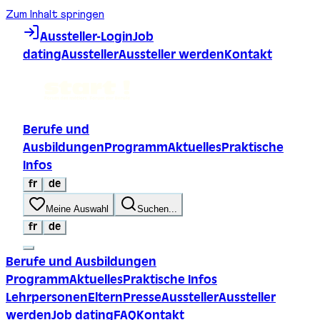
Zum Inhalt springen
Aussteller-Login
Job
dating
Aussteller
Aussteller werden
Kontakt
Berufe und
Ausbildungen
Programm
Aktuelles
Praktische
Infos
fr
de
Meine Auswahl
Suchen...
fr
de
Berufe und Ausbildungen
Programm
Aktuelles
Praktische Infos
Lehrpersonen
Eltern
Presse
Aussteller
Aussteller
werden
Job dating
FAQ
Kontakt