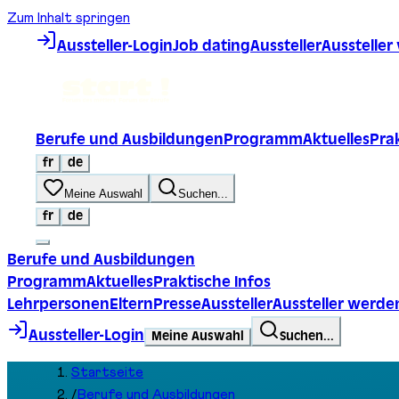
Zum Inhalt springen
Aussteller-Login
Job dating
Aussteller
Ausstelle
Berufe und Ausbildungen
Programm
Aktuelles
Prak
fr
de
Meine Auswahl
Suchen...
fr
de
Berufe und Ausbildungen
Programm
Aktuelles
Praktische Infos
Lehrpersonen
Eltern
Presse
Aussteller
Aussteller werde
Aussteller-Login
Meine Auswahl
Suchen...
Startseite
/
Berufe und Ausbildungen