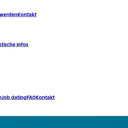
r werden
Kontakt
tische Infos
n
Job dating
FAQ
Kontakt