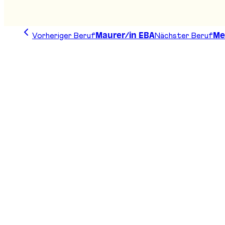
Vorheriger Beruf
Nächster Beruf
Maurer/in EBA
Me
Zeichne deine Linie, finde deinen Weg