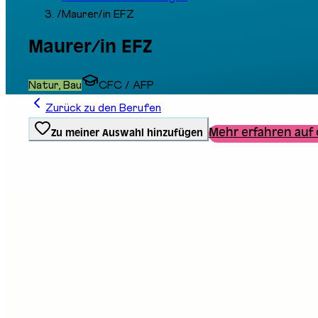
/
Maurer/in EFZ
Maurer/in EFZ
Natur, Bau
CFC / AFP
Zurück zu den Berufen
Mehr erfahren auf 
Zu meiner Auswahl hinzufügen
Ausbildungstyp
Berufliche Grundbildung
Stand an der Messe
D07
Beschreibung