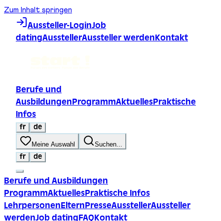
Zum Inhalt springen
Aussteller-Login
Job
dating
Aussteller
Aussteller werden
Kontakt
Berufe und
Ausbildungen
Programm
Aktuelles
Praktische
Infos
fr
de
Meine Auswahl
Suchen...
fr
de
Berufe und Ausbildungen
Programm
Aktuelles
Praktische Infos
Lehrpersonen
Eltern
Presse
Aussteller
Aussteller
werden
Job dating
FAQ
Kontakt