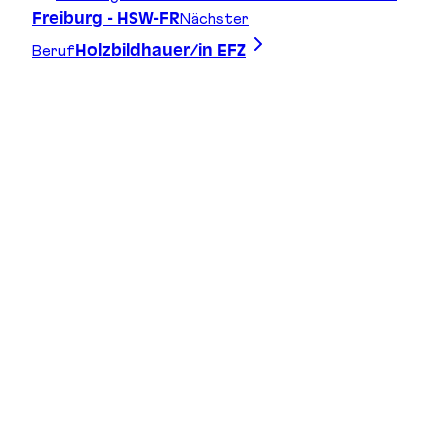
Nächster
Freiburg - HSW-FR
Beruf
Holzbildhauer/in EFZ
Zeichne deine Linie, finde deinen Weg