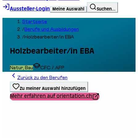
Aussteller-Login
Meine Auswahl
Suchen...
Startseite
/
Berufe und Ausbildungen
/
Holzbearbeiter/in EBA
Holzbearbeiter/in EBA
Natur, Bau
CFC / AFP
Zurück zu den Berufen
Zu meiner Auswahl hinzufügen
Mehr erfahren auf orientation.ch
Ausbildungstyp
Berufliche Grundbildung