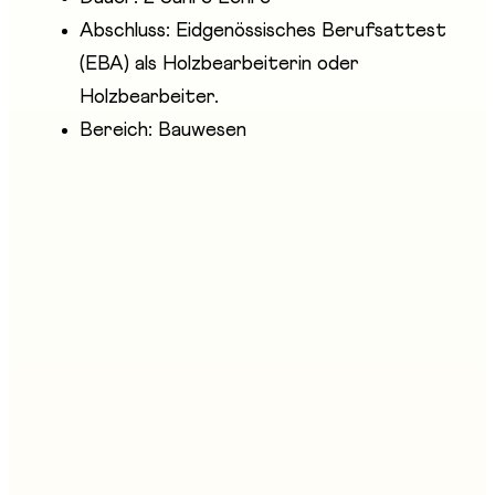
Abschluss: Eidgenössisches Berufsattest
(EBA) als Holzbearbeiterin oder
Holzbearbeiter.
Bereich: Bauwesen
Anwesende Unternehmen
Industrie du Bois Suisse Romande - IBSR
Stand an der Messe
D09