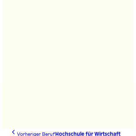
Agro-Kaufmann/frau HF
Stand
:
D01
Agrarpraktiker/in EBA
Stand
:
D14
Agro-Techniker/in HF
Stand
:
D01
Vorheriger Beruf
Hochschule für Wirtschaft