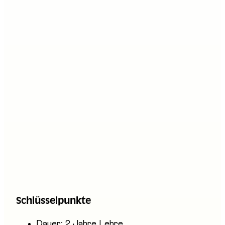
Stand an der Messe
D09
Beschreibung
Holzbearbeiterinnen und Holzbearbeiter
verarbeiten Holz und dessen Nebenprodukte
wir Pressspan oder Sperrholz. Je nach
gewählter Fachrichtung beteiligen sie sich am
Zuschneiden von Holz mithilfe von Maschinen,
an der Verpackung und der Lagerung der
Produkte oder an der Herstellung von
Bauelementen. Zudem helfen sie mit bei der
Schlüsselpunkte
Montage dieser Elemente auf Baustellen.
Dauer: 2 Jahre Lehre