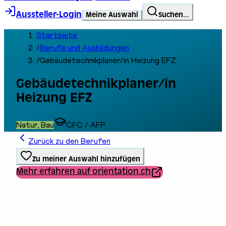
Aussteller-Login
Meine Auswahl
Suchen...
Startseite
/
Berufe und Ausbildungen
/
Gebäudetechnikplaner/in Heizung EFZ
Gebäudetechnikplaner/in
Heizung EFZ
Natur, Bau
CFC / AFP
Zurück zu den Berufen
Zu meiner Auswahl hinzufügen
Mehr erfahren auf orientation.ch
Ausbildungstyp