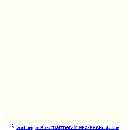
Agro-Kaufmann/frau HF
Stand
:
D01
Agrarpraktiker/in EBA
Stand
:
D14
Agro-Techniker/in HF
Stand
:
D01
Vorheriger Beruf
Nächster
Gärtner/in EFZ/EBA