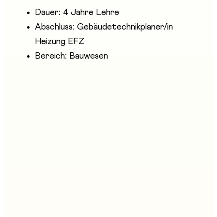
Dauer: 4 Jahre Lehre
Abschluss: Gebäudetechnikplaner/in
Heizung EFZ
Bereich: Bauwesen
Anwesende Unternehmen
suissetec Fribourg
Stand an der Messe
D12