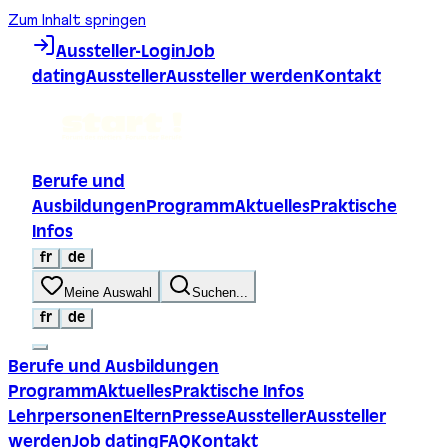
Zum Inhalt springen
Aussteller-Login
Job
dating
Aussteller
Aussteller werden
Kontakt
Berufe und
Ausbildungen
Programm
Aktuelles
Praktische
Infos
fr
de
Meine Auswahl
Suchen...
fr
de
Berufe und Ausbildungen
Programm
Aktuelles
Praktische Infos
Lehrpersonen
Eltern
Presse
Aussteller
Aussteller
werden
Job dating
FAQ
Kontakt