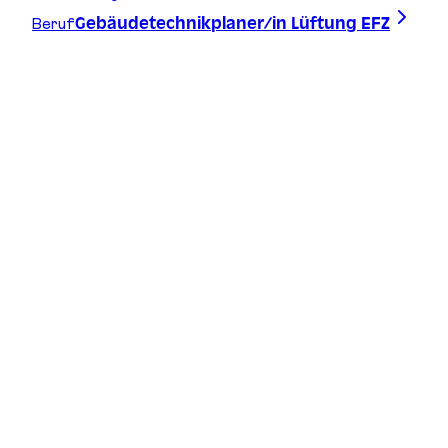
Beruf
Gebäudetechnikplaner/in Lüftung EFZ
Zeichne deine Linie, finde deinen Weg