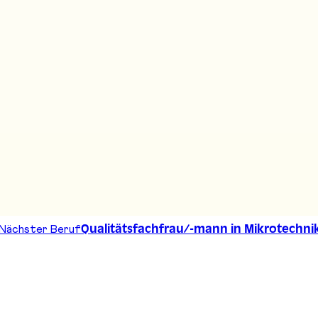
 CFC
Nächster Beruf
Qualitätsfachfrau/-mann in Mikrotechni