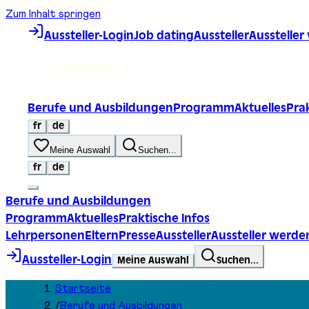
Zum Inhalt springen
Aussteller-Login
Job dating
Aussteller
Ausstelle
Berufe und Ausbildungen
Programm
Aktuelles
Prak
fr
de
Meine Auswahl
Suchen...
fr
de
Berufe und Ausbildungen
Programm
Aktuelles
Praktische Infos
Lehrpersonen
Eltern
Presse
Aussteller
Aussteller werde
Aussteller-Login
Meine Auswahl
Suchen...
Startseite
/
Berufe und Ausbildungen