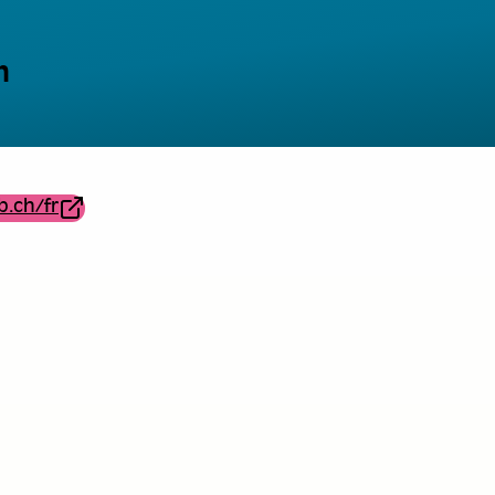
n
b.ch/fr