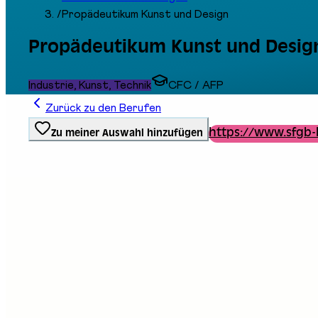
/
Propädeutikum Kunst und Design
Propädeutikum Kunst und Desig
Industrie, Kunst, Technik
CFC / AFP
Zurück zu den Berufen
https://www.sfgb-
Zu meiner Auswahl hinzufügen
Ausbildungstyp
Berufliche Grundbildung
Stand an der Messe
E13
Beschreibung