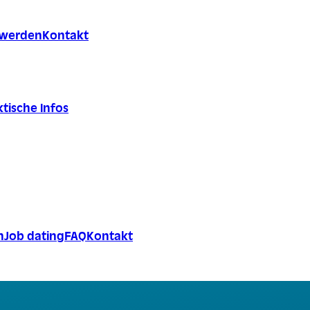
r werden
Kontakt
tische Infos
n
Job dating
FAQ
Kontakt