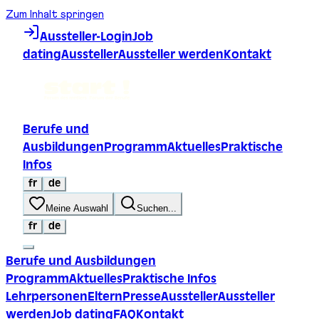
Zum Inhalt springen
Aussteller-Login
Job
dating
Aussteller
Aussteller werden
Kontakt
Berufe und
Ausbildungen
Programm
Aktuelles
Praktische
Infos
fr
de
Meine Auswahl
Suchen...
fr
de
Berufe und Ausbildungen
Programm
Aktuelles
Praktische Infos
Lehrpersonen
Eltern
Presse
Aussteller
Aussteller
werden
Job dating
FAQ
Kontakt