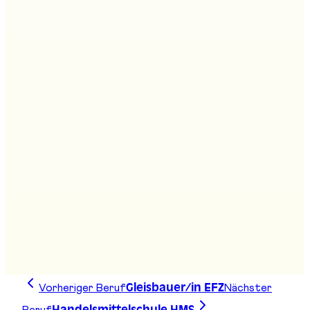
Fachmann/-frau Bahntransport EFZ
Stand
:
B07, B09
Fachmann/-frau öffentlicher Verkehr EFZ
Stand
:
B05, B07
Fachmann/frau Kundendialog EFZ
Stand
:
B07
Vorheriger Beruf
Nächster
Gleisbauer/in EFZ
Beruf