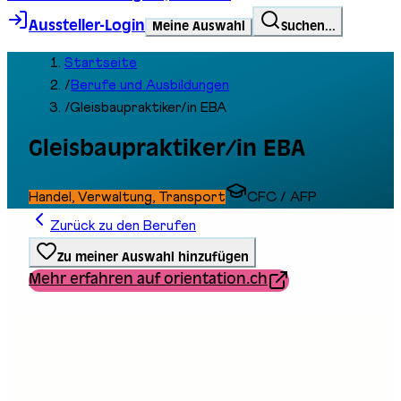
Aussteller-Login
Meine Auswahl
Suchen...
Startseite
/
Berufe und Ausbildungen
/
Gleisbaupraktiker/in EBA
Gleisbaupraktiker/in EBA
Handel, Verwaltung, Transport
CFC / AFP
Zurück zu den Berufen
Zu meiner Auswahl hinzufügen
Mehr erfahren auf orientation.ch
Ausbildungstyp
Berufliche Grundbildung