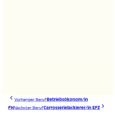
Kantonales Sozialamt
Amt für Berufsbildung - BBA
Stand
:
A01
Amt für Berufsberatung und
Erwachsenenbildung - BEA
Stand
:
A01
Vorheriger Beruf
Betriebsökonom/in
Nächster Beruf
FH
Carrosserielackierer/in EFZ