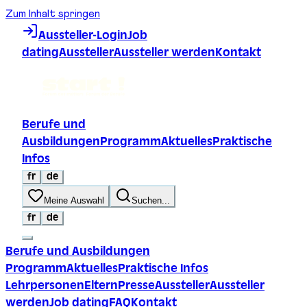
Zum Inhalt springen
Aussteller-Login
Job
dating
Aussteller
Aussteller werden
Kontakt
Berufe und
Ausbildungen
Programm
Aktuelles
Praktische
Infos
fr
de
Meine Auswahl
Suchen...
fr
de
Berufe und Ausbildungen
Programm
Aktuelles
Praktische Infos
Lehrpersonen
Eltern
Presse
Aussteller
Aussteller
werden
Job dating
FAQ
Kontakt