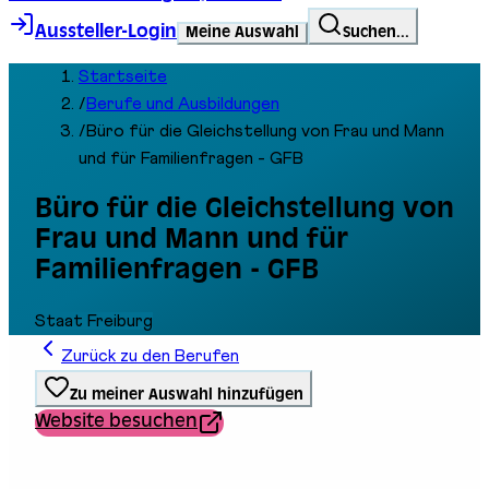
Aussteller-Login
Meine Auswahl
Suchen...
Startseite
/
Berufe und Ausbildungen
/
Büro für die Gleichstellung von Frau und Mann
und für Familienfragen - GFB
Büro für die Gleichstellung von
Frau und Mann und für
Familienfragen - GFB
Staat Freiburg
Zurück zu den Berufen
Zu meiner Auswahl hinzufügen
Website besuchen