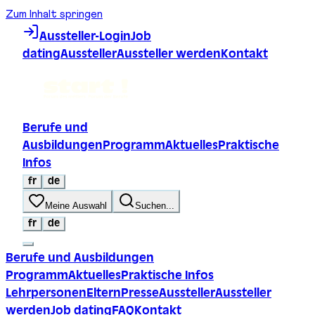
Zum Inhalt springen
Aussteller-Login
Job
dating
Aussteller
Aussteller werden
Kontakt
Berufe und
Ausbildungen
Programm
Aktuelles
Praktische
Infos
fr
de
Meine Auswahl
Suchen...
fr
de
Berufe und Ausbildungen
Programm
Aktuelles
Praktische Infos
Lehrpersonen
Eltern
Presse
Aussteller
Aussteller
werden
Job dating
FAQ
Kontakt