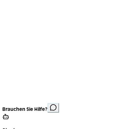
Impressum
Datenschutz
Cookies
Website erstellt von
Anorac Studio
Fotonachweis:
Brauchen Sie Hilfe?
Stemutz