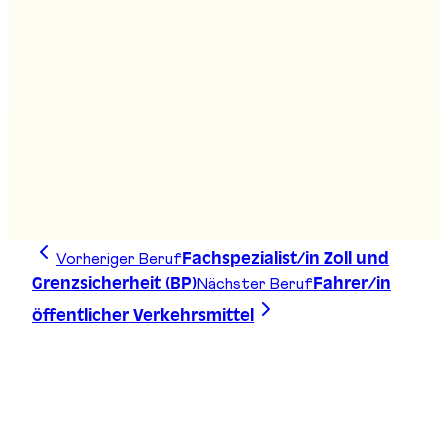
Stand
:
A01
Amt für Berufsberatung und
Erwachsenenbildung - BEA
Stand
:
A01
Vorheriger Beruf
Fachspezialist/in Zoll und
Nächster Beruf
Grenzsicherheit (BP)
Fahrer/in
öffentlicher Verkehrsmittel