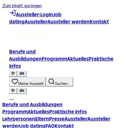
Zum Inhalt springen
Aussteller-Login
Job
dating
Aussteller
Aussteller werden
Kontakt
Berufe und
Ausbildungen
Programm
Aktuelles
Praktische
Infos
fr
de
Meine Auswahl
Suchen...
fr
de
Berufe und Ausbildungen
Programm
Aktuelles
Praktische Infos
Lehrpersonen
Eltern
Presse
Aussteller
Aussteller
werden
Job dating
FAQ
Kontakt