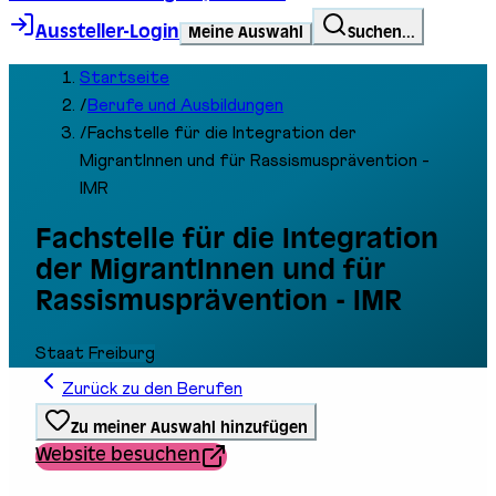
Aussteller-Login
Meine Auswahl
Suchen...
Startseite
/
Berufe und Ausbildungen
/
Fachstelle für die Integration der
MigrantInnen und für Rassismusprävention -
IMR
Fachstelle für die Integration
der MigrantInnen und für
Rassismusprävention - IMR
Staat Freiburg
Zurück zu den Berufen
Zu meiner Auswahl hinzufügen
Website besuchen