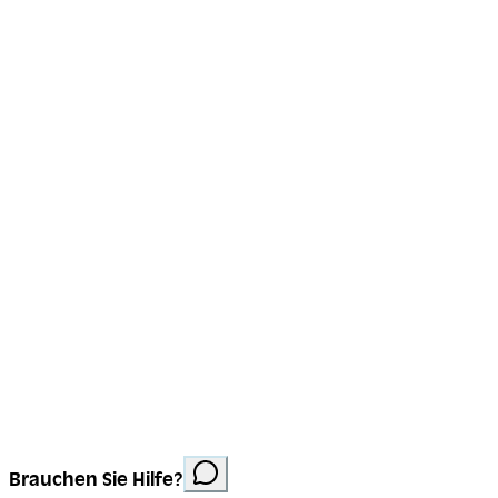
Tél:
026 347 12 32
Impressum
Datenschutz
Cookies
Website erstellt von
Anorac Studio
Fotonachweis:
Brauchen Sie Hilfe?