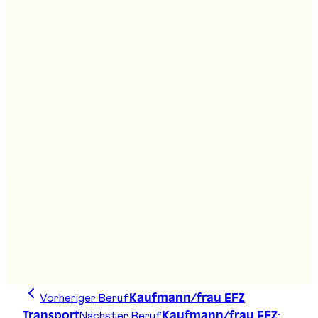
Fachmann/-frau Bahntransport EFZ
Stand
:
B07, B09
Fachmann/-frau öffentlicher Verkehr EFZ
Stand
:
B05, B07
Fachmann/frau Kundendialog EFZ
Stand
:
B07
Vorheriger Beruf
Kaufmann/frau EFZ
Nächster Beruf
Transport
Kaufmann/frau EFZ: