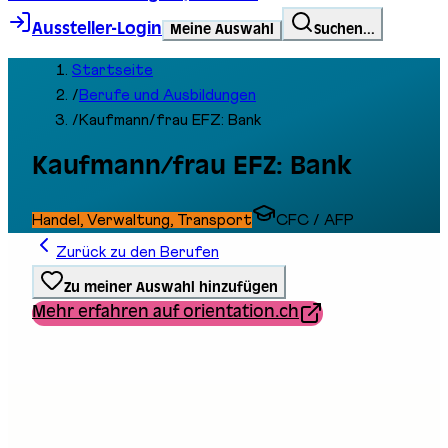
Aussteller-Login
Meine Auswahl
Suchen...
Startseite
/
Berufe und Ausbildungen
/
Kaufmann/frau EFZ: Bank
Kaufmann/frau EFZ: Bank
Handel, Verwaltung, Transport
CFC / AFP
Zurück zu den Berufen
Zu meiner Auswahl hinzufügen
Mehr erfahren auf orientation.ch
Ausbildungstyp
Berufliche Grundbildung