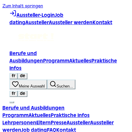
Zum Inhalt springen
Aussteller-Login
Job
dating
Aussteller
Aussteller werden
Kontakt
Berufe und
Ausbildungen
Programm
Aktuelles
Praktische
Infos
fr
de
Meine Auswahl
Suchen...
fr
de
Berufe und Ausbildungen
Programm
Aktuelles
Praktische Infos
Lehrpersonen
Eltern
Presse
Aussteller
Aussteller
werden
Job dating
FAQ
Kontakt