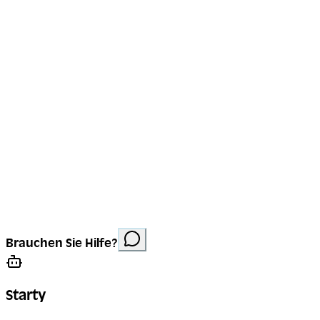
Impressum
Datenschutz
Cookies
Website erstellt von
Anorac Studio
Fotonachweis:
Brauchen Sie Hilfe?
Stemutz
Starty