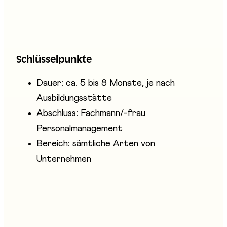
Entwicklungsmöglichkeiten für Personen, die
sich für die Begleitung von Mitarbeitenden,
organisatorische Herausforderungen und die
Wertschätzung der Menschen im Betrieb
Schlüsselpunkte
interessieren.
Dauer: ca. 5 bis 8 Monate, je nach
Ausbildungsstätte
Abschluss: Fachmann/-frau
Personalmanagement
Bereich: sämtliche Arten von
Unternehmen
Anwesende Unternehmen