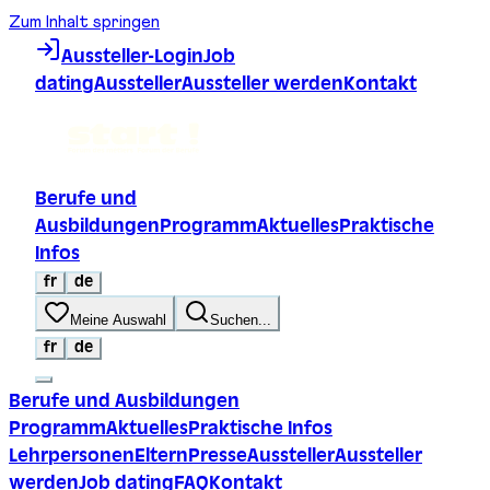
Zum Inhalt springen
Aussteller-Login
Job
dating
Aussteller
Aussteller werden
Kontakt
Berufe und
Ausbildungen
Programm
Aktuelles
Praktische
Infos
fr
de
Meine Auswahl
Suchen...
fr
de
Berufe und Ausbildungen
Programm
Aktuelles
Praktische Infos
Lehrpersonen
Eltern
Presse
Aussteller
Aussteller
werden
Job dating
FAQ
Kontakt