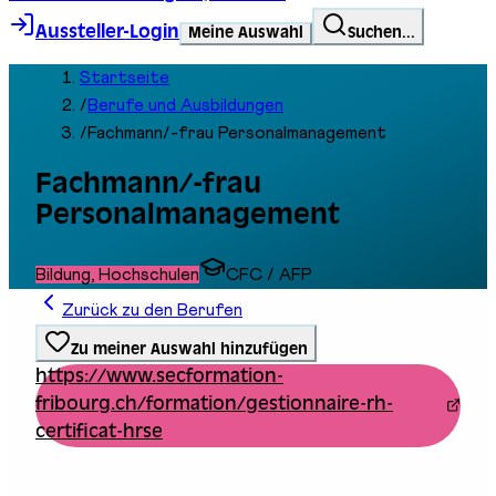
Aussteller-Login
Meine Auswahl
Suchen...
Startseite
/
Berufe und Ausbildungen
/
Fachmann/-frau Personalmanagement
Fachmann/-frau
Personalmanagement
Bildung, Hochschulen
CFC / AFP
Zurück zu den Berufen
Zu meiner Auswahl hinzufügen
https://www.secformation-
fribourg.ch/formation/gestionnaire-rh-
certificat-hrse