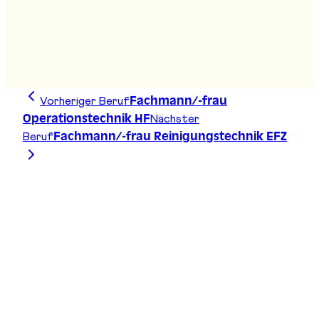
Bachelor Umweltnaturwissenschaften
Stand
:
D14
Vorheriger Beruf
Fachmann/-frau
Nächster
Operationstechnik HF
Beruf
Fachmann/-frau Reinigungstechnik EFZ
Zeichne deine Linie, finde deinen Weg