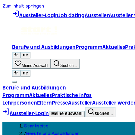
Zum Inhalt springen
Aussteller-Login
Job dating
Aussteller
Ausstelle
Berufe und Ausbildungen
Programm
Aktuelles
Prak
fr
de
Meine Auswahl
Suchen...
fr
de
Berufe und Ausbildungen
Programm
Aktuelles
Praktische Infos
Lehrpersonen
Eltern
Presse
Aussteller
Aussteller werde
Aussteller-Login
Meine Auswahl
Suchen...
Startseite
/
Berufe und Ausbildungen