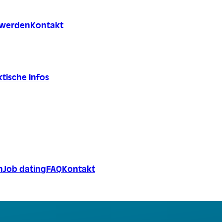
r werden
Kontakt
tische Infos
n
Job dating
FAQ
Kontakt