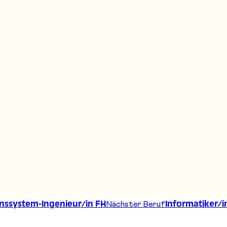
Nächster Beruf
nssystem-Ingenieur/in FH
Informatiker/i