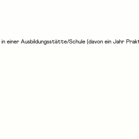
, entwickeln, installieren, warten und reparieren Infor
 -übermittlung sowie für die Prozesssteuerung. Sie ste
chnologie ihres Unternehmens oder ihrer Kunden sicher
 in einer Ausbildungsstätte/Schule (davon ein Jahr Prak