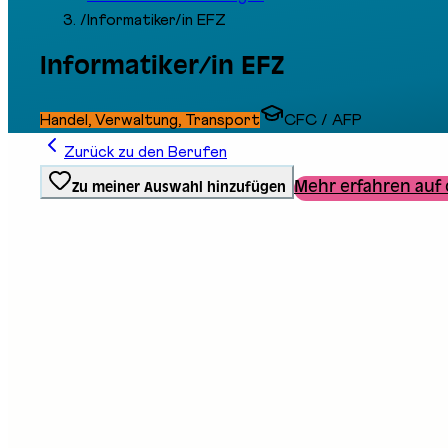
/
Informatiker/in EFZ
Informatiker/in EFZ
Handel, Verwaltung, Transport
CFC / AFP
Zurück zu den Berufen
Mehr erfahren auf 
Zu meiner Auswahl hinzufügen
Ausbildungstyp
Berufliche Grundbildung
Stand an der Messe
B05
B07
E09
Beschreibung