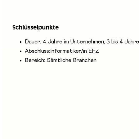
Informatikerinnen und Informatiker EFZ konzipieren
Netzwerke und Systeme für die Datenerfassung und
Schlüsselpunkte
Sicherheit der Informations- und Kommunikationste
Dauer: 4 Jahre im Unternehmen; 3 bis 4 Jahre
Abschluss:Informatiker/in EFZ
Bereich: Sämtliche Branchen
nwesende Unternehmen
CT-Formation professionnelle Fribourg
gin Berufsbildung AG