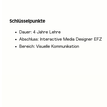
Schlüsselpunkte
Dauer: 4 Jahre Lehre
Abschluss: Interactive Media Designer EFZ
Bereich: Visuelle Kommunikation
nwesende Unternehmen
kon - Ecole professionnelle en arts appliqués
gin Berufsbildung AG