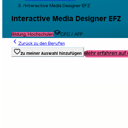
/
Interactive Media Designer EFZ
Interactive Media Designer EFZ
Bildung, Hochschulen
CFC / AFP
Zurück zu den Berufen
Mehr erfahren auf 
Zu meiner Auswahl hinzufügen
Ausbildungstyp
Berufliche Grundbildung
Stand an der Messe
B07
E13
E14
Beschreibung