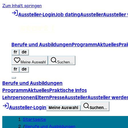
Zum Inhalt springen
Aussteller-Login
Job dating
Aussteller
Ausstelle
Berufe und Ausbildungen
Programm
Aktuelles
Prak
fr
de
Meine Auswahl
Suchen...
fr
de
Berufe und Ausbildungen
Programm
Aktuelles
Praktische Infos
Lehrpersonen
Eltern
Presse
Aussteller
Aussteller werde
Aussteller-Login
Meine Auswahl
Suchen...
Startseite
/
Berufe und Ausbildungen