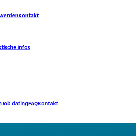
r werden
Kontakt
tische Infos
n
Job dating
FAQ
Kontakt