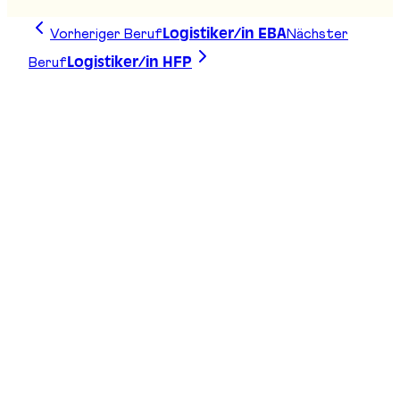
Vorheriger Beruf
Nächster
Logistiker/in EBA
Beruf
Logistiker/in HFP
Zeichne deine Linie, finde deinen Weg