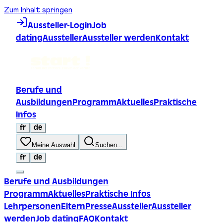
Zum Inhalt springen
Aussteller-Login
Job
dating
Aussteller
Aussteller werden
Kontakt
Berufe und
Ausbildungen
Programm
Aktuelles
Praktische
Infos
fr
de
Meine Auswahl
Suchen...
fr
de
Berufe und Ausbildungen
Programm
Aktuelles
Praktische Infos
Lehrpersonen
Eltern
Presse
Aussteller
Aussteller
werden
Job dating
FAQ
Kontakt