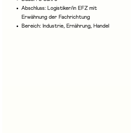
Abschluss: Logistiker/in EFZ mit
Erwähnung der Fachrichtung
Bereich: Industrie, Ernährung, Handel
Anwesende Unternehmen
Armée Suisse - Chance et Métiers
login Berufsbildung AG
SWISS LOGISTICS by ASFL SVBL