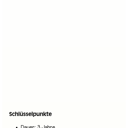
Stand an der Messe
B05
B07
B09
E12
Beschreibung
Logistikerinnen und Logistiker EFZ nehmen alle
Arten von Waren (Rohstoffe, industrielle und
pharmazeutische Produkte, Lebensmittel,
Briefe und Pakete etc.) entgegen, kontrollieren
sie und bereiten sie für die Lagerung oder die
Auslieferung an die Kundschaft vor. Je nach
Fachrichtung planen, organisieren und erledigen
sie Aufgaben in den Bereichen Distribution
Schlüsselpunkte
(Verteilung) oder Lager.
Dauer: 3 Jahre