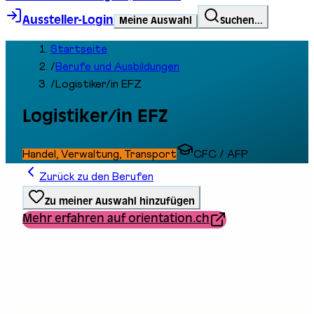
Aussteller-Login
Meine Auswahl
Suchen...
Startseite
/
Berufe und Ausbildungen
/
Logistiker/in EFZ
Logistiker/in EFZ
Handel, Verwaltung, Transport
CFC / AFP
Zurück zu den Berufen
Zu meiner Auswahl hinzufügen
Mehr erfahren auf orientation.ch
Ausbildungstyp
Berufliche Grundbildung