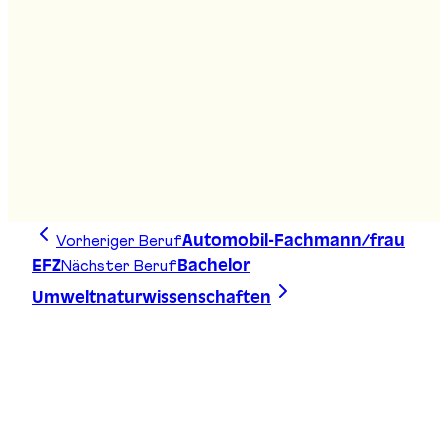
Fachmann/-frau öffentlicher Verkehr EFZ
Stand
:
B05, B07
Fachmann/frau Kundendialog EFZ
Stand
:
B07
Vorheriger Beruf
Automobil-Fachmann/frau
Nächster Beruf
EFZ
Bachelor
Umweltnaturwissenschaften