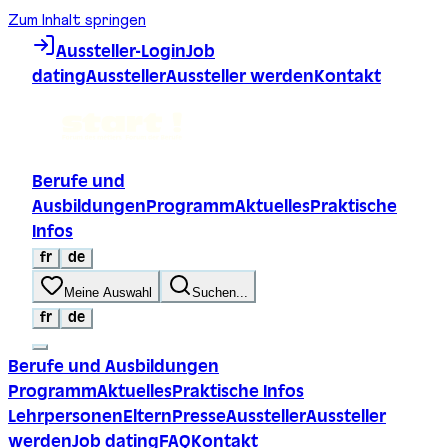
Zum Inhalt springen
Aussteller-Login
Job
dating
Aussteller
Aussteller werden
Kontakt
Berufe und
Ausbildungen
Programm
Aktuelles
Praktische
Infos
fr
de
Meine Auswahl
Suchen...
fr
de
Berufe und Ausbildungen
Programm
Aktuelles
Praktische Infos
Lehrpersonen
Eltern
Presse
Aussteller
Aussteller
werden
Job dating
FAQ
Kontakt