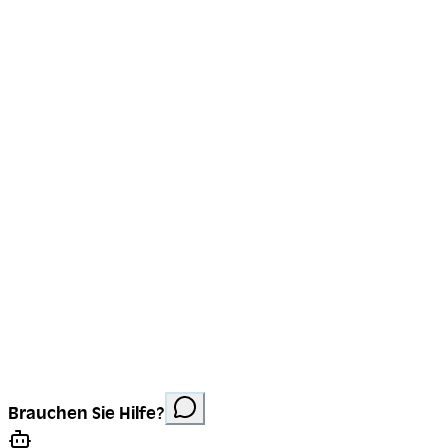
Impressum
Datenschutz
Cookies
Website erstellt von
Anorac Studio
Fotonachweis:
Brauchen Sie Hilfe?
Stemutz