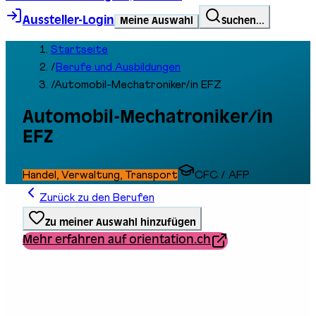
Aussteller-Login
Meine Auswahl
Suchen...
Startseite
/
Berufe und Ausbildungen
/
Automobil-Mechatroniker/in EFZ
Automobil-Mechatroniker/in
EFZ
Handel, Verwaltung, Transport
CFC / AFP
Zurück zu den Berufen
Zu meiner Auswahl hinzufügen
Mehr erfahren auf orientation.ch
Ausbildungstyp