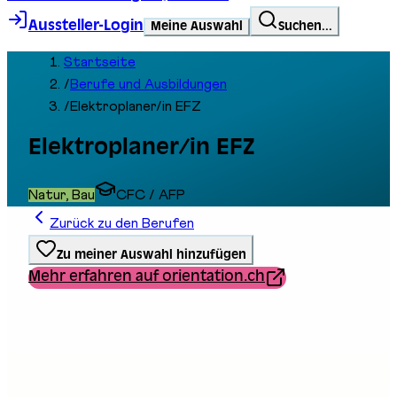
Aussteller-Login
Meine Auswahl
Suchen...
Startseite
/
Berufe und Ausbildungen
/
Elektroplaner/in EFZ
Elektroplaner/in EFZ
Natur, Bau
CFC / AFP
Zurück zu den Berufen
Zu meiner Auswahl hinzufügen
Mehr erfahren auf orientation.ch
Ausbildungstyp
Berufliche Grundbildung