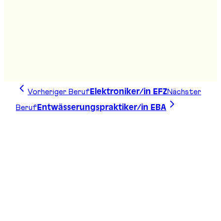
Agro-Techniker/in HF
Stand
:
D01
Vorheriger Beruf
Nächster
Elektroniker/in EFZ
Beruf
Entwässerungspraktiker/in EBA
Zeichne deine Linie, finde deinen Weg