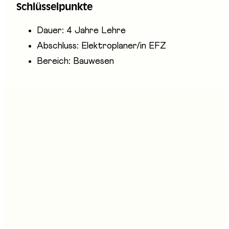
Schlüsselpunkte
Solaranlagen.
Dauer: 4 Jahre Lehre
Abschluss: Elektroplaner/in EFZ
Bereich: Bauwesen
Anwesende Unternehmen
EIT.fribourg-freiburg
login Berufsbildung AG