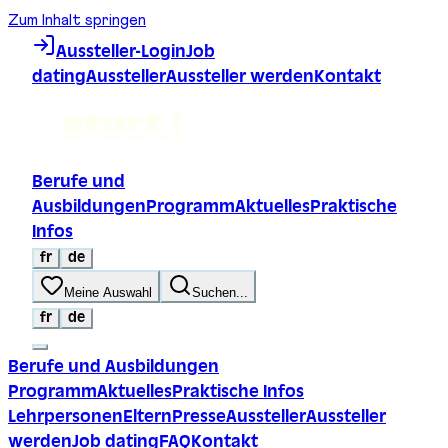
Zum Inhalt springen
Aussteller-Login
Job
dating
Aussteller
Aussteller werden
Kontakt
Berufe und
Ausbildungen
Programm
Aktuelles
Praktische
Infos
fr
de
Meine Auswahl
Suchen...
fr
de
Berufe und Ausbildungen
Programm
Aktuelles
Praktische Infos
Lehrpersonen
Eltern
Presse
Aussteller
Aussteller
werden
Job dating
FAQ
Kontakt