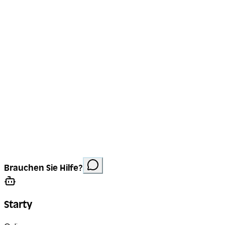
Impressum
Datenschutz
Cookies
Website erstellt von
Anorac Studio
Fotonachweis:
Brauchen Sie Hilfe?
Stemutz
Starty