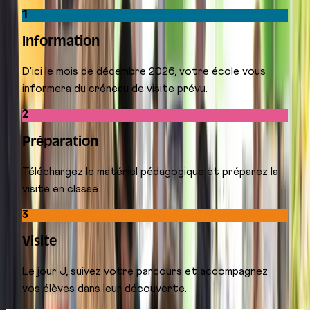
1
Information
D'ici le mois de décembre 2026, votre école vous
informera du créneau de visite prévu.
2
Préparation
Téléchargez le matériel pédagogique et préparez la
visite en classe.
3
Visite
Le jour J, suivez votre parcours et accompagnez
vos élèves dans leur découverte.