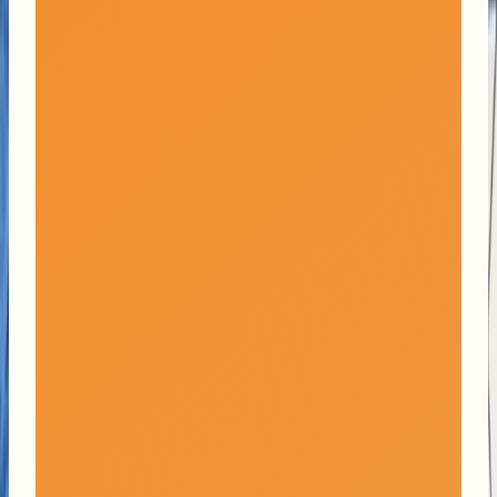
formations
Programme
Actualités
Galerie
photos
Infos pratiques
Plan interactif
Visiteurs
Enseignant·e·s
Parents
Exposants
Job
dating
Visite allophones
Liens rapides
Presse
Partenaires
À propos
FAQ
Contact
Contact
Start ! Forum des métiers
p.a. Chambre de commerce et d'industrie du
canton de Fribourg
c/o CCIF, Route du Jura 37b, 1700 Fribourg