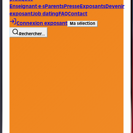
Enseignant·e·s
Parents
Presse
Exposants
Devenir
exposant
Job dating
FAQ
Contact
Connexion exposant
Ma sélection
Rechercher...
Trace ta ligne, choisis ta voie