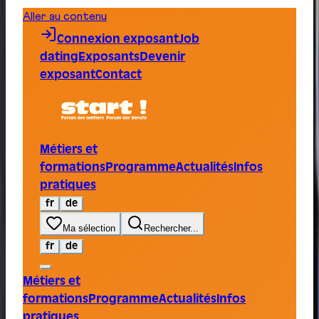
Aller au contenu
Connexion exposant
Job
dating
Exposants
Devenir
exposant
Contact
Métiers et
formations
Programme
Actualités
Infos
pratiques
fr
de
Ma sélection
Rechercher...
fr
de
Métiers et
formations
Programme
Actualités
Infos
pratiques