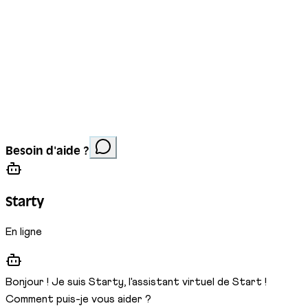
Mentions légales
Protection des données
Cookies
Site réalisé par
Anorac Studio
Crédit photo :
Besoin d'aide ?
Stemutz
Starty
En ligne
Bonjour ! Je suis Starty, l'assistant virtuel de Start !
Comment puis-je vous aider ?