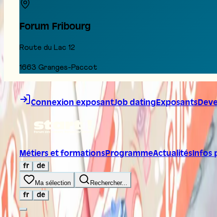
Forum Fribourg
Route du Lac 12
1663 Granges-Paccot
Aller au contenu
Connexion exposant
Job dating
Exposants
Deve
Métiers et formations
Programme
Actualités
Infos 
fr
de
Ma sélection
Rechercher...
fr
de