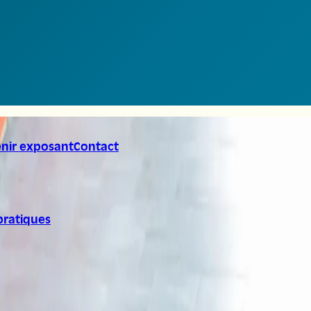
nir exposant
Contact
pratiques