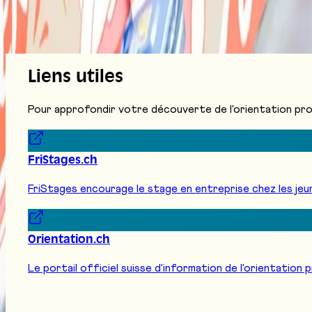
Métiers et formations
Programme
Actualités
Infos prat
Enseignant·e·s
Parents
Presse
Exposants
Devenir expo
Connexion exposant
Ma sélection
Rechercher...
Liens utiles
Pour approfondir votre découverte de l'orientation pro
FriStages.ch
FriStages encourage le stage en entreprise chez les jeune
Orientation.ch
Le portail officiel suisse d'information de l'orientation 