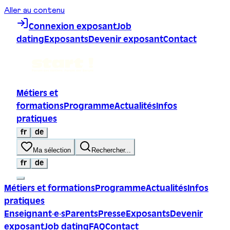
Aller au contenu
Connexion exposant
Job
dating
Exposants
Devenir exposant
Contact
Métiers et
formations
Programme
Actualités
Infos
pratiques
fr
de
Ma sélection
Rechercher...
fr
de
Métiers et formations
Programme
Actualités
Infos
pratiques
Enseignant·e·s
Parents
Presse
Exposants
Devenir
exposant
Job dating
FAQ
Contact