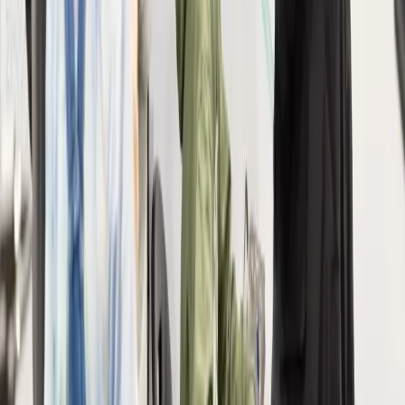
Navigation
Métiers et formations
Programme
Actualités
Galerie
photos
Infos pratiques
Plan interactif
Visiteurs
Enseignant·e·s
Parents
Exposants
Job dating
Visite
allophones