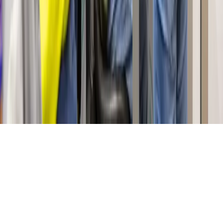
Starty
En ligne
Bonjour ! Je suis Starty, l'assistant virtuel de Start !
Comment puis-je vous aider ?
Quels sont les horaires ?
Comment venir au forum ?
Quels métiers sont présentés ?
Comment participer au Job dating ?