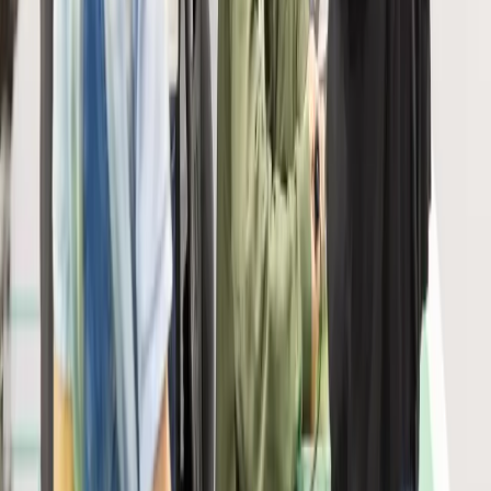
Liens rapides
Presse
Partenaires
À propos
FAQ
Contact
Contact
Start ! Forum des métiers
p.a. Chambre de commerce et d'industrie du canton
de Fribourg
c/o CCIF, Route du Jura 37b, 1700 Fribourg
Mail:
info@start-fr.ch
Tél:
026 347 12 32