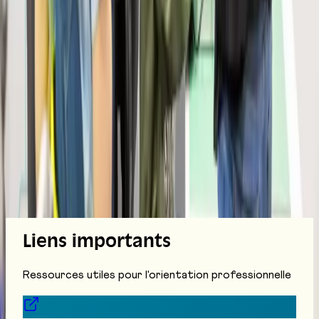
Mentions légales
Protection des données
Cookies
Site réalisé par
Anorac Studio
Crédit photo :
Liens importants
Stemutz
Ressources utiles pour l'orientation professionnelle