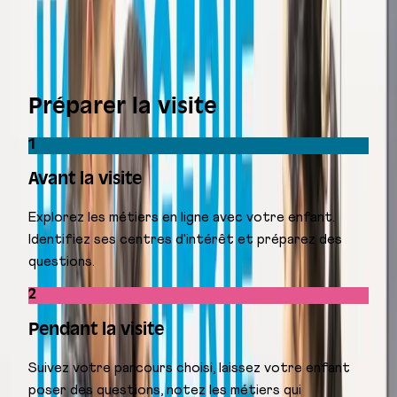
Préparer la visite
1
Avant la visite
Explorez les métiers en ligne avec votre enfant.
Identifiez ses centres d'intérêt et préparez des
questions.
2
Pendant la visite
Suivez votre parcours choisi, laissez votre enfant
poser des questions, notez les métiers qui