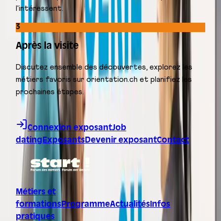
l'intéressent.
3
Après la visite
Discutez ensemble des découvertes, explorez les
métiers favoris sur orientation.ch et planifiez les
prochaines étapes.
Aller au contenu
Connexion exposant
Job
dating
Exposants
Devenir exposant
Contact
Métiers et
formations
Programme
Actualités
Infos
pratiques