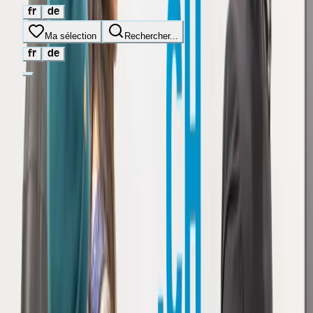
fr
de
Ma sélection
Rechercher...
fr
de
Métiers et formations
Programme
Actualités
Infos
pratiques
Enseignant·e·s
Parents
Presse
Exposants
Devenir
exposant
Job dating
FAQ
Contact
Connexion exposant
Ma sélection
Rechercher...
Trace ta ligne, choisis ta voie