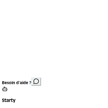
Mentions légales
Protection des données
Cookies
Site réalisé par
Anorac Studio
Crédit photo :
Besoin d'aide ?
Stemutz
Starty