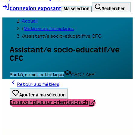
Connexion exposant
Ma sélection
Rechercher...
Accueil
/
Métiers et formations
/
Assistant/e socio-educatif/ve CFC
Assistant/e socio-educatif/ve
CFC
Santé, social, esthétique
CFC / AFP
Retour aux métiers
Ajouter à ma sélection
En savoir plus sur orientation.ch
Type de formation