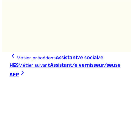
Stand
:
G03
Coiffeur/euse AFP
Stand
:
G04
Métier précédent
Assistant/e social/e
Métier suivant
HES
Assistant/e vernisseur/seuse
AFP