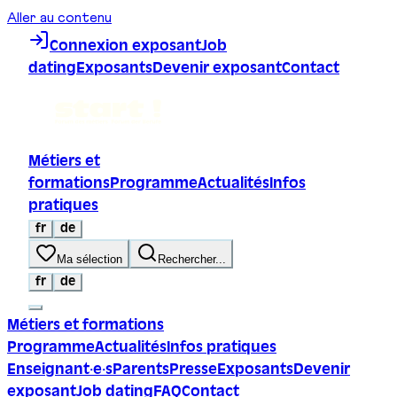
Aller au contenu
Connexion exposant
Job
dating
Exposants
Devenir exposant
Contact
Métiers et
formations
Programme
Actualités
Infos
pratiques
fr
de
Ma sélection
Rechercher...
fr
de
Métiers et formations
Programme
Actualités
Infos pratiques
Enseignant·e·s
Parents
Presse
Exposants
Devenir
exposant
Job dating
FAQ
Contact