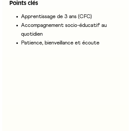
Points clés
en institution, avec patience et bienveillance.
Apprentissage de 3 ans (CFC)
Accompagnement socio-éducatif au
quotidien
Patience, bienveillance et écoute
Entreprises présentes
Haute école de travail social Fribourg - HETS
OrTra Santé-Social Fribourg