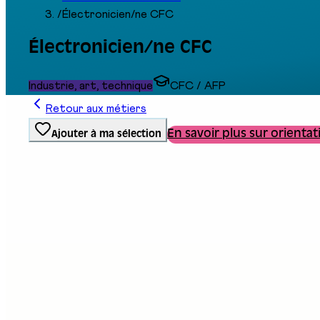
/
Électronicien/ne CFC
Électronicien/ne CFC
Industrie, art, technique
CFC / AFP
Retour aux métiers
En savoir plus sur orientat
Ajouter à ma sélection
Type de formation
Formation professionnelle
Stand au salon
B07
E05
E06
Description