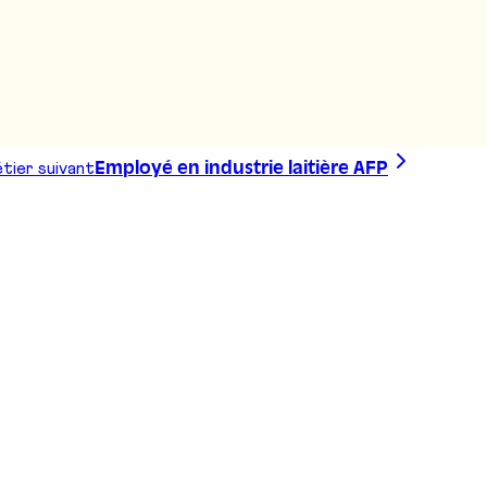
 CFC
tier suivant
Employé en industrie laitière AFP