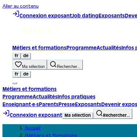
Aller au contenu
Connexion exposant
Job dating
Exposants
Deve
Métiers et formations
Programme
Actualités
Infos 
fr
de
Ma sélection
Rechercher...
fr
de
Métiers et formations
Programme
Actualités
Infos pratiques
Enseignant·e·s
Parents
Presse
Exposants
Devenir expo
Connexion exposant
Ma sélection
Rechercher...
Accueil
/
Métiers et formations