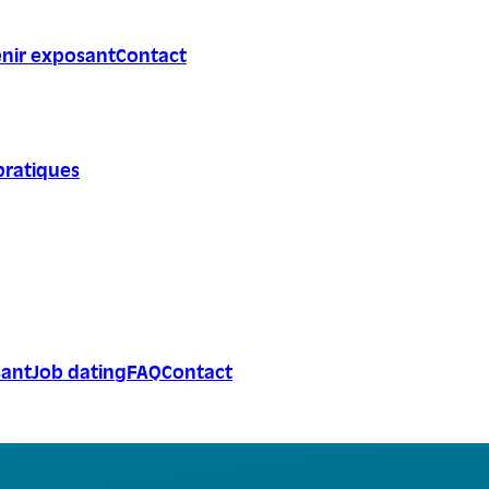
nir exposant
Contact
pratiques
sant
Job dating
FAQ
Contact