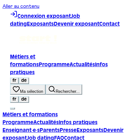
Aller au contenu
Connexion exposant
Job
dating
Exposants
Devenir exposant
Contact
Métiers et
formations
Programme
Actualités
Infos
pratiques
fr
de
Ma sélection
Rechercher...
fr
de
Métiers et formations
Programme
Actualités
Infos pratiques
Enseignant·e·s
Parents
Presse
Exposants
Devenir
exposant
Job dating
FAQ
Contact