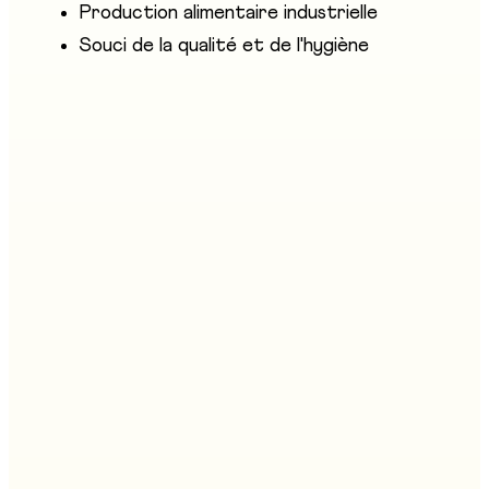
Production alimentaire industrielle
Souci de la qualité et de l'hygiène
Métiers similaires
Assistant/e du commerce de détail AFP
Stand
:
C02
Boucher/ère - charcutier/ère AFP
Stand
:
C01