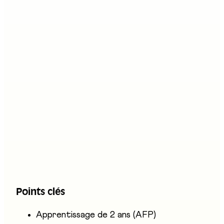
Formation professionnelle
Description
Le·la praticien·ne en denrées alimentaires AFP
participe à la fabrication industrielle de
produits alimentaires: biscuits, pain, chocolat,
boissons ou plats préparés. Il ou elle
approvisionne et règle les installations, surveille
les chaînes de production et contrôle la qualité
des ingrédients et des produits finis. Le travail
se déroule en équipe, dans un environnement
industriel soumis à des normes d'hygiène
Points clés
strictes.
Apprentissage de 2 ans (AFP)