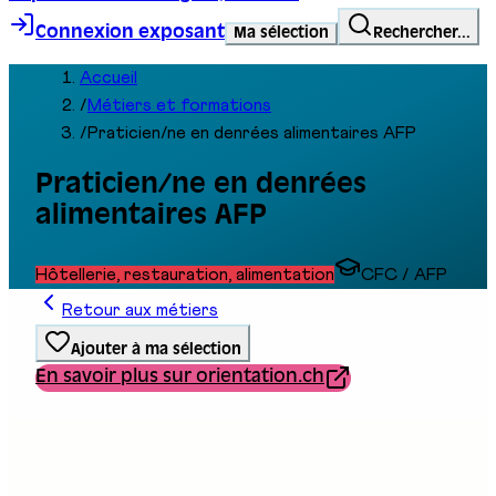
Connexion exposant
Ma sélection
Rechercher...
Accueil
/
Métiers et formations
/
Praticien/ne en denrées alimentaires AFP
Praticien/ne en denrées
alimentaires AFP
Hôtellerie, restauration, alimentation
CFC / AFP
Retour aux métiers
Ajouter à ma sélection
En savoir plus sur orientation.ch
Type de formation