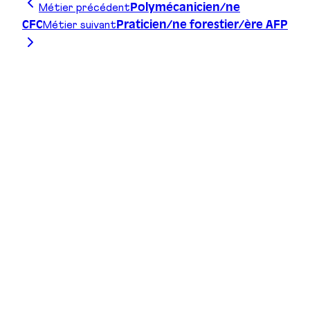
Métier précédent
Polymécanicien/ne
Métier suivant
CFC
Praticien/ne forestier/ère AFP
Trace ta ligne, choisis ta voie