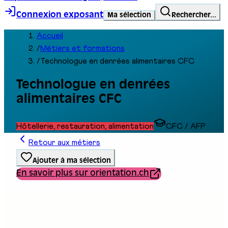
Connexion exposant
Ma sélection
Rechercher...
Accueil
/
Métiers et formations
/
Technologue en denrées alimentaires CFC
Technologue en denrées
alimentaires CFC
Hôtellerie, restauration, alimentation
CFC / AFP
Retour aux métiers
Ajouter à ma sélection
En savoir plus sur orientation.ch
Type de formation