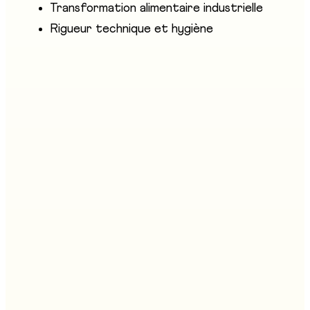
Transformation alimentaire industrielle
Rigueur technique et hygiène
Métiers similaires
Assistant/e du commerce de détail AFP
Stand
:
C02
Boucher/ère - charcutier/ère AFP
Stand
:
C01