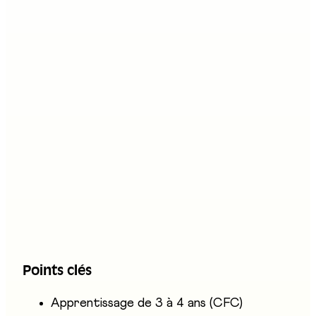
Formation professionnelle
Description
Le·la technologue en denrées alimentaires CFC
transforme des matières premières en
produits alimentaires: pains, plats cuisinés,
chocolats, confiseries ou produits secs. Il ou
elle pilote des installations automatisées,
surveille les paramètres de production,
contrôle la qualité et intervient en cas d'écart.
Selon la spécialisation, le travail se déroule dans
un environnement industriel exigeant en
Points clés
matière d'hygiène.
Apprentissage de 3 à 4 ans (CFC)