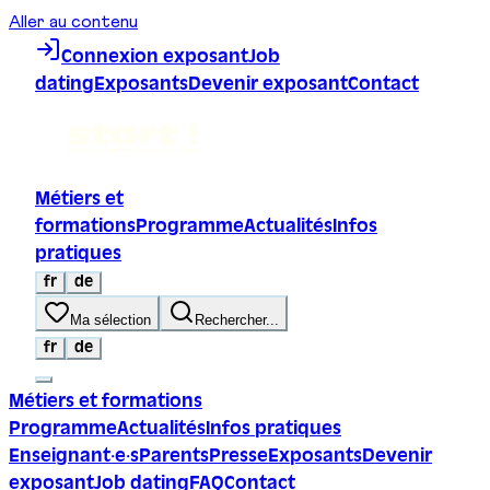
Aller au contenu
Connexion exposant
Job
dating
Exposants
Devenir exposant
Contact
Métiers et
formations
Programme
Actualités
Infos
pratiques
fr
de
Ma sélection
Rechercher...
fr
de
Métiers et formations
Programme
Actualités
Infos pratiques
Enseignant·e·s
Parents
Presse
Exposants
Devenir
exposant
Job dating
FAQ
Contact