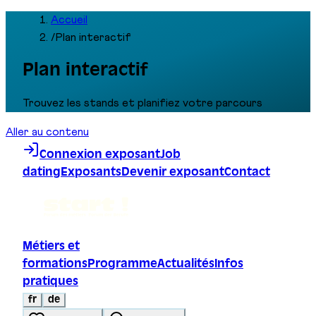
Accueil
/
Plan interactif
Plan interactif
Trouvez les stands et planifiez votre parcours
Aller au contenu
Connexion exposant
Job
dating
Exposants
Devenir exposant
Contact
Métiers et
formations
Programme
Actualités
Infos
pratiques
fr
de