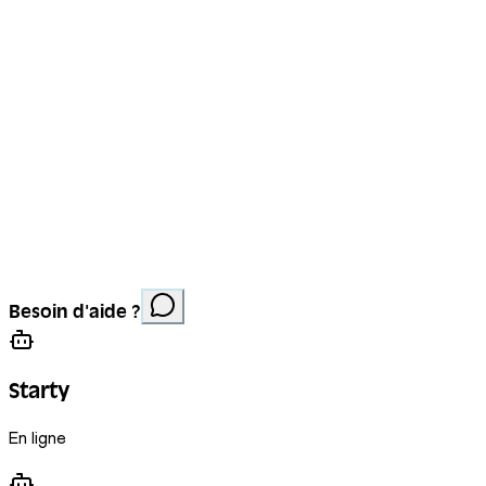
Mentions légales
Protection des données
Cookies
Site réalisé par
Anorac Studio
Crédit photo :
Besoin d'aide ?
Stemutz
Starty
En ligne