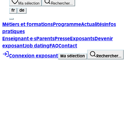
Ma sélection
Rechercher...
fr
de
Métiers et formations
Programme
Actualités
Infos
pratiques
Enseignant·e·s
Parents
Presse
Exposants
Devenir
exposant
Job dating
FAQ
Contact
Connexion exposant
Ma sélection
Rechercher...
Trace ta ligne, choisis ta voie