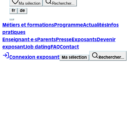
Ma sélection
Rechercher...
fr
de
Métiers et formations
Programme
Actualités
Infos
pratiques
Enseignant·e·s
Parents
Presse
Exposants
Devenir
exposant
Job dating
FAQ
Contact
Connexion exposant
Ma sélection
Rechercher...
Trace ta ligne, choisis ta voie