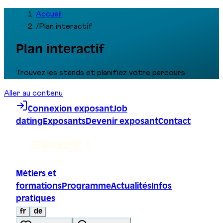
Accueil
/
Plan interactif
Plan interactif
Trouvez les stands et planifiez votre parcours
Aller au contenu
Connexion exposant
Job
dating
Exposants
Devenir exposant
Contact
Métiers et
formations
Programme
Actualités
Infos
pratiques
fr
de