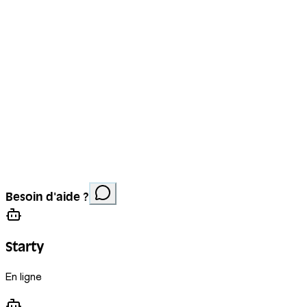
Mentions légales
Protection des données
Cookies
Site réalisé par
Anorac Studio
Crédit photo :
Besoin d'aide ?
Stemutz
Starty
En ligne