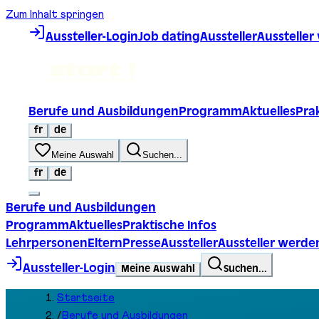
Zum Inhalt springen
Aussteller-Login
Job dating
Aussteller
Ausstelle
Berufe und Ausbildungen
Programm
Aktuelles
Prak
fr
de
Meine Auswahl
Suchen...
fr
de
Berufe und Ausbildungen
Programm
Aktuelles
Praktische Infos
Lehrpersonen
Eltern
Presse
Aussteller
Aussteller werde
Aussteller-Login
Meine Auswahl
Suchen...
Startseite
/
Berufe und Ausbildungen