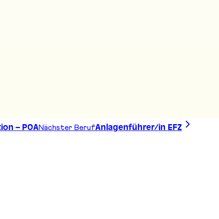
Nächster Beruf
tion – POA
Anlagenführer/in EFZ