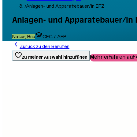
/
Anlagen- und Apparatebauer/in EFZ
Anlagen- und Apparatebauer/in 
Natur, Bau
CFC / AFP
Zurück zu den Berufen
Mehr erfahren auf 
Zu meiner Auswahl hinzufügen
Ausbildungstyp
Berufliche Grundbildung
Stand an der Messe
B07
E02
Beschreibung