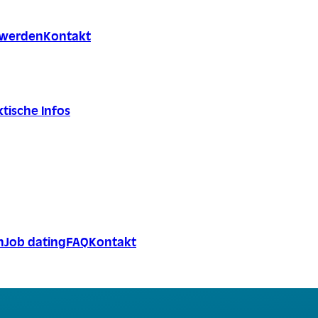
r werden
Kontakt
tische Infos
n
Job dating
FAQ
Kontakt